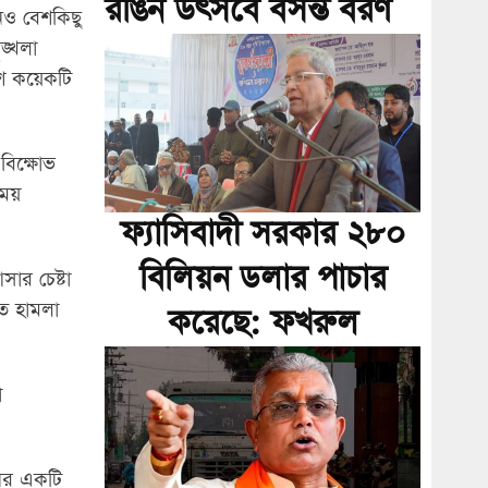
রঙিন উৎসবে বসন্ত বরণ
নও বেশকিছু
ঙ্খলা
েশ কয়েকটি
বিক্ষোভ
ময়
ফ্যাসিবাদী সরকার ২৮০
বিলিয়ন ডলার পাচার
ার চেষ্টা
ে হামলা
করেছে: ফখরুল
ো
অপর একটি