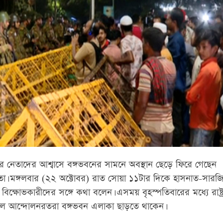
ের নেতাদের আশ্বাসে বঙ্গভবনের সামনে অবস্থান ছেড়ে ফিরে গেছেন
জনতা। মঙ্গলবার (২২ অক্টোবর) রাত সোয়া ১১টার দিকে হাসনাত-সার
ে বিক্ষোভকারীদের সঙ্গে কথা বলেন। এসময় বৃহস্পতিবারের মধ্যে রাষ্ট
দিলে আন্দোলনরতরা বঙ্গভবন এলাকা ছাড়তে থাকেন।