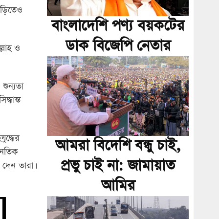
ড়িতেও
বাংলাদেশি পণ্য বয়কটের
ডাক বিজেপি নেতার
্লাহ ও
 শুন্যতা
্ধান্ত
ুদ্ধের
আমরা বিদেশি বন্ধু চাই,
জনৈতিক
প্রভু চাই না: জামায়াত
 দেন তারা।
আমির