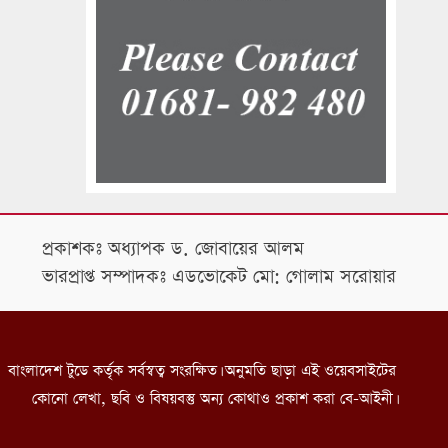
প্রকাশকঃ অধ্যাপক ড. জোবায়ের আলম
ভারপ্রাপ্ত সম্পাদকঃ এডভোকেট মো: গোলাম সরোয়ার
বাংলাদেশ টুডে কর্তৃক সর্বস্বত্ব সংরক্ষিত। অনুমতি ছাড়া এই ওয়েবসাইটের
কোনো লেখা, ছবি ও বিষয়বস্তু অন্য কোথাও প্রকাশ করা বে-আইনী।