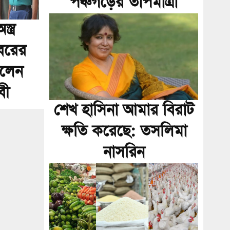
পঞ্চগড়ের তাপমাত্রা
্ত্র
বরের
ইলেন
বী
শেখ হাসিনা আমার বিরাট
ক্ষতি করেছে: তসলিমা
নাসরিন