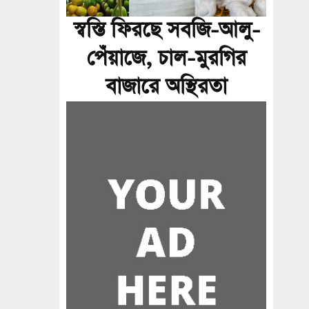
স্বস্তি ফিরছে সবজি-আলু-
পেঁয়াজে, চাল-মুরগির
বাজারে অস্থিরতা