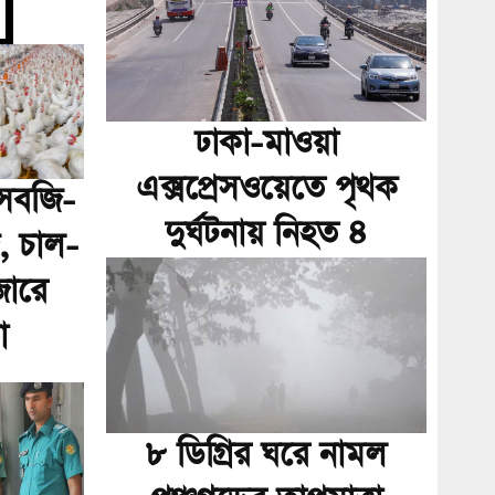
ঢাকা-মাওয়া
এক্সপ্রেসওয়েতে পৃথক
ে সবজি-
দুর্ঘটনায় নিহত ৪
, চাল-
জারে
া
৮ ডিগ্রির ঘরে নামল