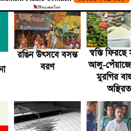
স্বস্তি ফিরছ
রঙিন উৎসবে বসন্ত
আলু-পেঁয়াজে
বরণ
না
মুরগির বা
অস্থিরত