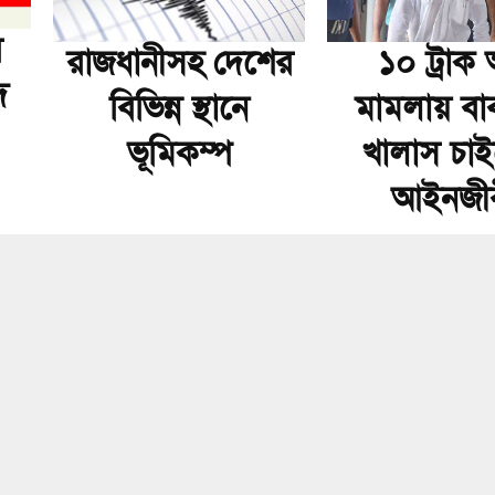
র
রাজধানীসহ দেশের
১০ ট্রাক অস
দ
বিভিন্ন স্থানে
মামলায় বা
ভূমিকম্প
খালাস চা
আইনজী