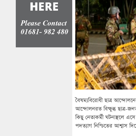
বৈষম্যবিরোধী ছাত্র আন্দোলন
আন্দোলনরত বিক্ষুব্ধ ছাত্র-
কিছু নেতাকর্মী ঘটনাস্থলে এস
পদত্যাগ নিশ্চিতের আশ্বাস 