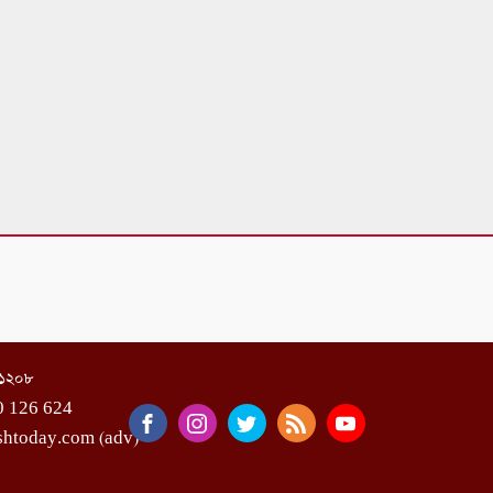
া-১২০৮
0 126 624
shtoday.com (adv)