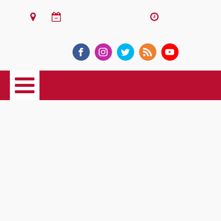
ঢাকা
১০ই আগস্ট, ২০২৬ খ্রিস্টাব্দ
দুপুর ১:২৩
ই-পেপার
Category:
জাতীয়
২৫ ফেব্রুয়ারি ‘জাতীয় শহীদ সেনা দিবস’ ঘোষণা
রঙিন উৎসবে বসন্ত বরণ
সংবিধান সংস্কার কমিশনের মেয়াদ বাড়ল
১০ ট্রাক অস্ত্র মামলায় বাবরের খালাস চাইলেন আইনজীবী