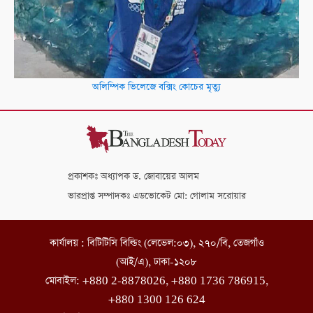
অলিম্পিক ভিলেজে বক্সিং কোচের মৃত্যু
প্রকাশকঃ অধ্যাপক ড. জোবায়ের আলম
ভারপ্রাপ্ত সম্পাদকঃ এডভোকেট মো: গোলাম সরোয়ার
কার্যালয় : বিটিটিসি বিল্ডিং (লেভেল:০৩), ২৭০/বি, তেজগাঁও
(আই/এ), ঢাকা-১২০৮
মোবাইল: +880 2-8878026, +880 1736 786915,
+880 1300 126 624