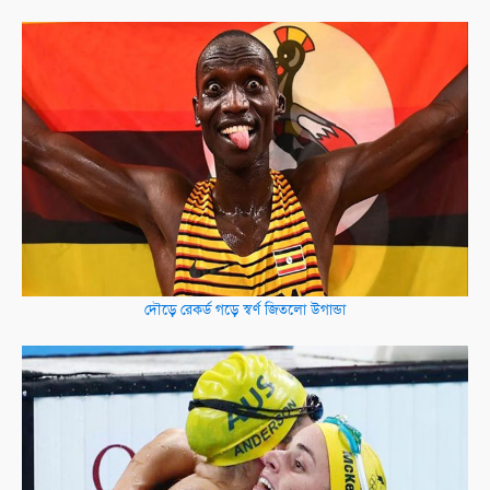
দৌড়ে রেকর্ড গড়ে স্বর্ণ জিতলো উগান্ডা