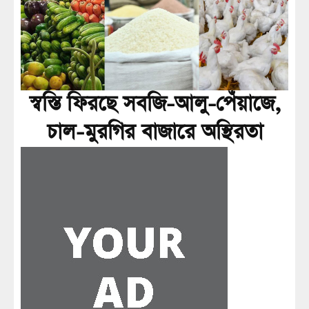
স্বস্তি ফিরছে সবজি-আলু-পেঁয়াজে,
চাল-মুরগির বাজারে অস্থিরতা