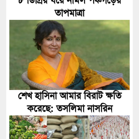
৮ ডিগ্রির ঘরে নামল পঞ্চগড়ের
তাপমাত্রা
শেখ হাসিনা আমার বিরাট ক্ষতি
করেছে: তসলিমা নাসরিন