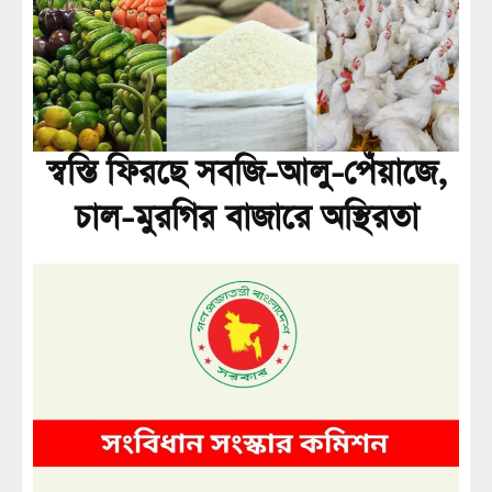
স্বস্তি ফিরছে সবজি-আলু-পেঁয়াজে,
চাল-মুরগির বাজারে অস্থিরতা