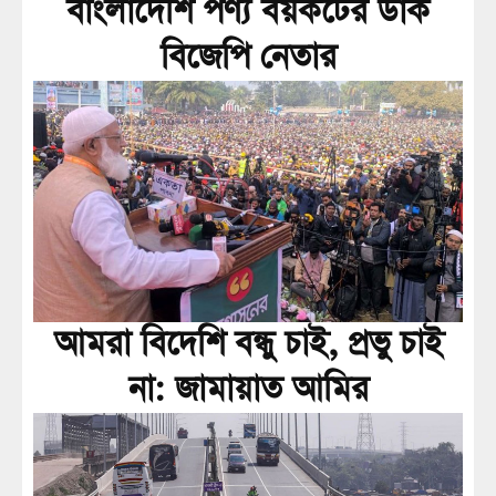
বাংলাদেশি পণ্য বয়কটের ডাক
বিজেপি নেতার
আমরা বিদেশি বন্ধু চাই, প্রভু চাই
না: জামায়াত আমির