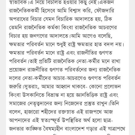
স্বাভাবিক। এ নিয়ে বিচলিত হওয়ার কিছু নেই। একজন
রাজনৈতিককর্মী হিসেবে আমি বিশ্বাস করি, ফৌজদারি
অপরাধের বিচার যেমন বিচারিক আদালতে হয়, ঠিক
তেমনি রাজনৈতিক কর্মকা কিংবা রাজনৈতিক আচরণের
বিচার হয় জনগণের আদালতে। আমি আগেও বলেছি,
ক্ষমতার পরিবর্তন মানে শুধুই রাষ্ট্র ক্ষমতার হাত বদল নয়।
ক্ষমতার পরিবর্তন মানে রাষ্ট্র এবং রাজনীতির গুণগত
পরিবর্তন। তাই প্রতিটি রাজনৈতিক নেতা-কর্মীর মনে রাখা
প্রয়োজন রাজনীতির গুণগত পরিবর্তনের জন্য রাজনৈতিক
দলের নেতা-কর্মীদের আচার-আচরণেও গুণগত পরিবর্তন
জরুরি। সুতরাং, আমার আহ্বান থাকবে- কোনো প্রলোভন
কিংবা উসকানিতে বিভ্রান্ত না হয়ে জ্ঞানভিত্তিক রাষ্ট্র এবং
সমাজের নেতৃত্বদানের জন্য নিজেদের প্রস্তুত রাখুন। তিনি
বলেন, হাজারো শহীদের রক্তস্নাত এই রাজপথে আজ
আপনাদের এই স্বতঃস্ফূর্ত উপস্থিতির অর্থ হলো ছাত্র-
জনতার কাঙ্ক্ষিত বৈষম্যহীন বাংলাদেশ গড়ার এই যাত্রাপথে