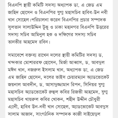
বিএনপি স্থায়ী কমিটি সদস্য অধ্যাপক ডা. এ জেড এম
জাহিদ হোসেন ও বিএনপির যুগ্ম মহাসচিব হাবিব-উন নবী
খান সোহেল। পরিচালনা করেন বিএনপির প্রচার সম্পাদক
সুলতান সালাউদ্দিন টুকু ও ঢাকা মহানগর বিএনপি উত্তরের
সদস্য সচিব আমিনুল হক ও দক্ষিণের সদস্য সচিব
তানভীর আহমেদ রবিন।
সমাবেশে বক্তব্য রাখেন দলের স্থায়ী কমিটির সদস্য ড.
খন্দকার মোশাররফ হোসেন, মির্জা আব্বাস, ড. আবদুল
মঈন খান, নজরুল ইসলাম খান, অধ্যাপক ডা. এ জেড
এম জাহিদ হোসেন, দলের ভাইস চেয়ারম্যান অ্যাডভোকেট
জয়নাল আবদীন, ড. আসাদুজ্জামান রিপন, সিনিয়র যুগ্ম
মহাসচিব অ্যাডভোকেট রুহুল কবির রিজভী আহমেদ, যুগ্ম
মহাসচিব খায়রুল কবির খোকন, শহীদ উদ্দীন চৌধুরী
এ্যানী, হাবিব উন-নবী খান সোহেল, অ্যাডভোকেট আবদুস
সালাম আজাদ, সাংগঠনিক সম্পাদক কাজী সাইয়েদুল