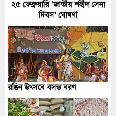
২৫ ফেব্রুয়ারি ‘জাতীয় শহীদ সেনা
দিবস’ ঘোষণা
রঙিন উৎসবে বসন্ত বরণ