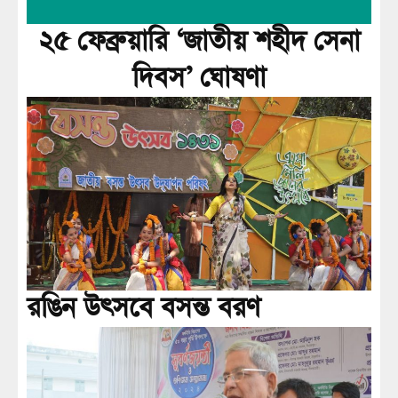
২৫ ফেব্রুয়ারি ‘জাতীয় শহীদ সেনা
দিবস’ ঘোষণা
রঙিন উৎসবে বসন্ত বরণ