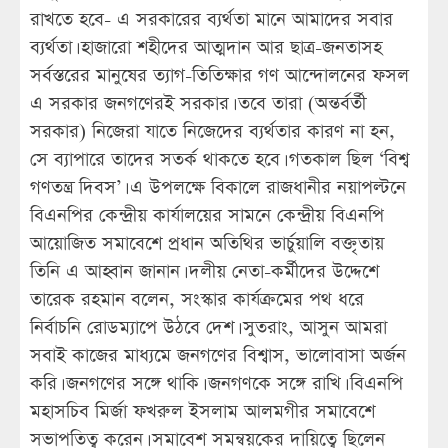
রাখতে হবে- এ সরকারের ব্যর্থতা মানে আমাদের সবার
ব্যর্থতা। হাজারো শহীদের আত্মদান আর ছাত্র-জনতাসহ
সর্বস্তরের মানুষের ত্যাগ-তিতিক্ষার গণ আন্দোলনের ফসল
এ সরকার জনগণেরই সরকার। তবে তারা (অন্তর্বর্তী
সরকার) নিজেরা যাতে নিজেদের ব্যর্থতার কারণ না হন,
সে ব্যাপারে তাদের সতর্ক থাকতে হবে। গতকাল ছিল ‘বিশ্ব
গণতন্ত্র দিবস’। এ উপলক্ষে বিকালে রাজধানীর নয়াপল্টনে
বিএনপির কেন্দ্রীয় কার্যালয়ের সামনে কেন্দ্রীয় বিএনপি
আয়োজিত সমাবেশে প্রধান অতিথির ভার্চুয়ালি বক্তৃতায়
তিনি এ আহ্বান জানান। দলীয় নেতা-কর্মীদের উদ্দেশে
তারেক রহমান বলেন, সংস্কার কার্যক্রমের পথ ধরে
নির্বাচনি রোডম্যাপে উঠবে দেশ। সুতরাং, আসুন আমরা
সবাই কাজের মাধ্যমে জনগণের বিশ্বাস, ভালোবাসা অর্জন
করি। জনগণের সঙ্গে থাকি। জনগণকে সঙ্গে রাখি। বিএনপি
মহাসচিব মির্জা ফখরুল ইসলাম আলমগীর সমাবেশে
সভাপতিত্ব করেন। সমাবেশ সমন্বয়কের দায়িত্বে ছিলেন