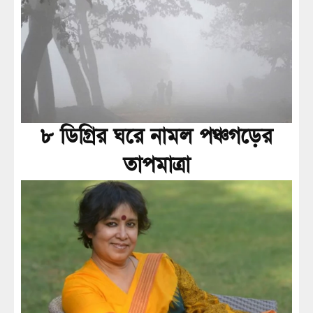
৮ ডিগ্রির ঘরে নামল পঞ্চগড়ের
তাপমাত্রা