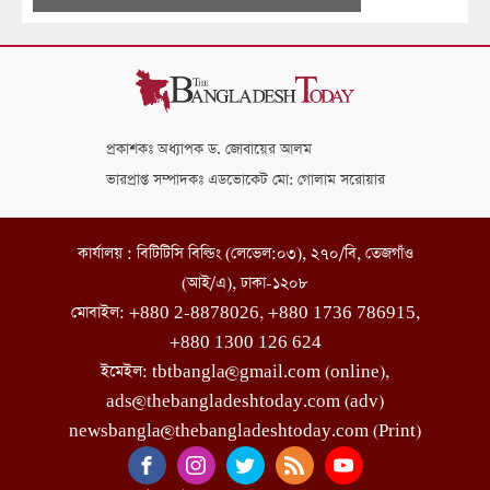
প্রকাশকঃ অধ্যাপক ড. জোবায়ের আলম
ভারপ্রাপ্ত সম্পাদকঃ এডভোকেট মো: গোলাম সরোয়ার
কার্যালয় : বিটিটিসি বিল্ডিং (লেভেল:০৩), ২৭০/বি, তেজগাঁও
(আই/এ), ঢাকা-১২০৮
মোবাইল: +880 2-8878026, +880 1736 786915,
+880 1300 126 624
ইমেইল: tbtbangla@gmail.com (online),
ads@thebangladeshtoday.com (adv)
newsbangla@thebangladeshtoday.com (Print)