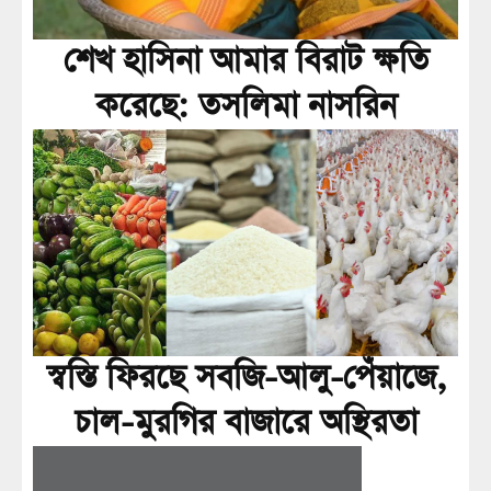
শেখ হাসিনা আমার বিরাট ক্ষতি
করেছে: তসলিমা নাসরিন
স্বস্তি ফিরছে সবজি-আলু-পেঁয়াজে,
চাল-মুরগির বাজারে অস্থিরতা