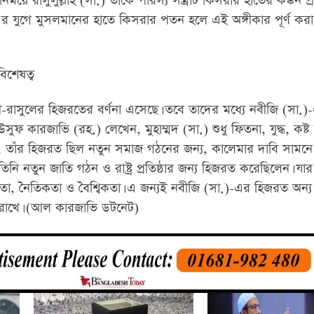
ময়ে রাসুলুল্লাহ (সা.) তাঁকে পারস্য সম্রাট কিসরার হাতের কঙ্কন প্
র যুগে মুসলমানের হাতে কিসরার পতন হলে এই অঙ্গীকার পূর্ণ করা
িশেষত্ব
রাসুলের হিজরতের বর্ণনা এসেছে। তবে তাদের মধ্যে নবীজি (সা.
ইউসুফ কারজাভি (রহ.) লেখেন, মুহাম্মদ (সা.) শুধু ফিতনা, যুদ্ধ, কষ্
 তাঁর হিজরত ছিল নতুন সমাজ গঠনের জন্য, কালেমার দাবি সামনে
 নতুন জাতি গঠন ও রাষ্ট্র প্রতিষ্ঠার জন্য হিজরত করেছিলেন। যার ব
বিকতা, নৈতিকতা ও বৈশ্বিকতা। এ জন্যই নবীজি (সা.)-এর হিজরত অন্য
বি রাখে। (আল কারজাভি ডটনেট)