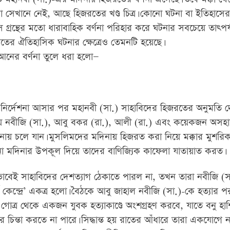
না সেখানে নেই, আছে হিজরতের খণ্ড চিত্র। কোনো ঘটনা বা ইতিহাসের ক
রন্থের মতো ধারাবাহিক বর্ণনা পরিহার করে ঘটনার সবচেয়ে তাৎপর্যপ
রতের ঐতিহাসিক ঘটনার ক্ষেত্রেও তেমনটি হয়েছে।
রআনের বর্ণনা তুলে ধরা হলো—
 নির্দেশনা আসার পর মহানবী (সা.) সাহাবিদের হিজরতের অনুমতি দ
কায় নবীজি (সা.), আবু বকর (রা.), আলী (রা.) এবং কয়েকজন অসহ
নায় চলে যান। মুসলিমদের মদিনায় হিজরত করা নিয়ে মক্কার মুশরিক
না মদিনার উপকূল দিয়ে তাদের বাণিজ্যিক কাফেলা যাতায়াত করত।
াবেই সাহাবিদের দেশত্যাগ ঠেকাতে পারল না, তখন তারা নবীজি (স
শ কেন্দ্রে’ একত্র হলো। বৈঠকে আবু জাহাল নবীজি (সা.)-কে হত্যার পর
েক গোত্র থেকে একজন যুবক হত্যাকাণ্ডে অংশগ্রহণ করবে, যাতে বনু হা
র চিন্তা করতে না পারে। সিদ্ধান্ত হয় রাতের আঁধারে তারা একযোগে 