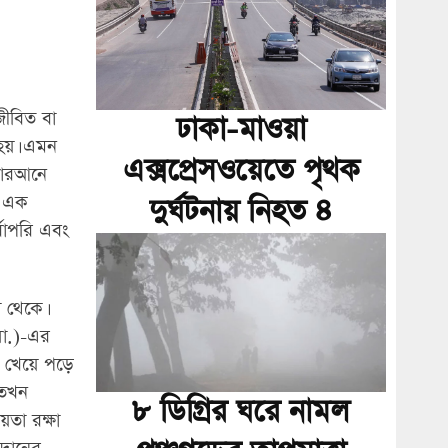
জীবিত বা
ঢাকা-মাওয়া
 হয়। এমন
এক্সপ্রেসওয়েতে পৃথক
 কোরআনে
ন এক
দুর্ঘটনায় নিহত ৪
্বোপরি এবং
া থেকে।
সা.)-এর
ট খেয়ে পড়ে
 তখন
৮ ডিগ্রির ঘরে নামল
তা রক্ষা