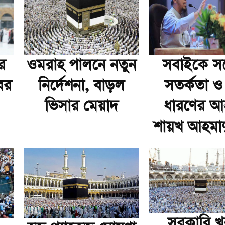
র
ওমরাহ পালনে নতুন
সবাইকে সর্
ের
নির্দেশনা, বাড়ল
সতর্কতা ও 
ভিসার মেয়াদ
ধারণের আহ
শায়খ আহমাদু
সরকারি খ