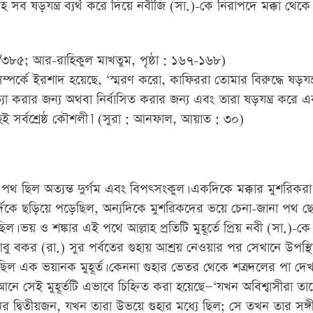
াহ সব ষড়যন্ত্র ব্যর্থ করে দিয়ে নবীজি (সা.)-কে নিরাপদে মক্কা থেক
/৩৮৫; আর-রাহিকুল মাখতুম, পৃষ্ঠা : ১৬৭-১৬৮)
ম্পর্কে ইরশাদ হয়েছে, ‘স্মরণ করো, কাফিররা তোমার বিরুদ্ধে ষড়যন্ত
যা করার জন্য অথবা নির্বাসিত করার জন্য এবং তারা ষড়যন্ত্র করে এ
 সর্বশ্রেষ্ঠ কৌশলী।’ (সুরা : আনফাল, আয়াত : ৩০)
পথ ছিল অত্যন্ত দুর্গম এবং বিপত্সংকুল। একদিকে মক্কার মুশরিকরা
র্দিকে ছড়িয়ে পড়েছিল, অন্যদিকে মুশরিকদের ভয়ে চেনা-জানা পথ ছ
। ভয় ও শঙ্কার এই পথে আল্লাহ প্রতিটি মুহূর্তে প্রিয় নবী (সা.)-কে 
বু বকর (রা.) সুর পর্বতের গুহায় আশ্রয় নেওয়ার পর সেখানে উপস্থ
ছিল এক ভয়ানক মুহূর্ত। কেননা গুহার ভেতর থেকে শত্রুদলের পা দেখ
আনে সেই মুহূর্তটি এভাবে চিহ্নিত করা হয়েছে—‘যখন অবিশ্বাসীরা তাক
 দ্বিতীয়জন, যখন তারা উভয়ে গুহার মধ্যে ছিল; সে তখন তার সঙ্গ