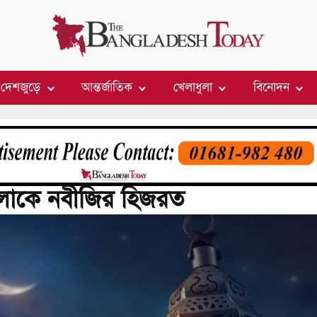
দেশজুড়ে
আন্তর্জাতিক
খেলাধুলা
বিনোদন
কে নবীজির হিজরত