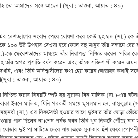
লাহ তো আমাদের সঙ্গে আছেন।’ (সুরা : তাওবা, আয়াত : ৪০)
-এর দেশত্যাগের সংবাদ পেয়ে ঘোষণা করে কেউ মুহাম্মদ (সা.)-কে 
কে ১০০ উট উপহার দেওয়া হবে। ফলে বহু মানুষ তাঁর সন্ধানে বের
 (সা.)-কে ফেরেশতাদের মাধ্যমে তাঁর নিরাপত্তা নিশ্চিত করেন। পবিত্র
 তাঁর ওপর প্রশান্তি বর্ষণ করেন এবং তাঁকে শক্তিশালী করেন এম
া দেখনি, এবং তিনি অবিশ্বাসীদের কথা হেয় করেন। আল্লাহর কথাই সর
য়।’(সুরা : তাওবা, আয়াত : ৪০)
া নিশ্চিত করার বিষয়টি স্পষ্ট হয় সুরাকা বিন মালিক (রা.)-এর ঘটন
ুরাকা ইবনে মালিক, যিনি পরবর্তী সময়ে মুসলমান হন, রাসুলুল্লাহ (
হানবী (সা.)-এর নিকটবর্তী হওয়ার আগে দুইবার তাঁর ঘোড়া হোঁচ
াওয়ার পাত্র ছিলেন না। শেষ পর্যন্ত যখন তিনি খুব নিকটে পৌঁছে যান
 ঘোড়ার দুই পা মাটিতে দেবে যায়। এতে সুরাকার হুঁশ ফেরে। গোপনীয়