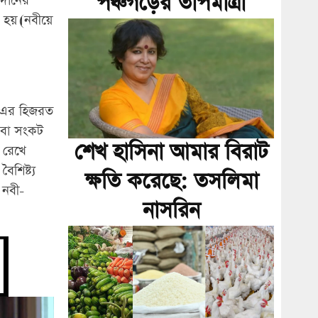
পঞ্চগড়ের তাপমাত্রা
রদানের
 হয়।(নবীয়ে
)-এর হিজরত
ট বা সংকট
শেখ হাসিনা আমার বিরাট
 রেখে
ৈশিষ্ট্য
ক্ষতি করেছে: তসলিমা
 নবী-
নাসরিন