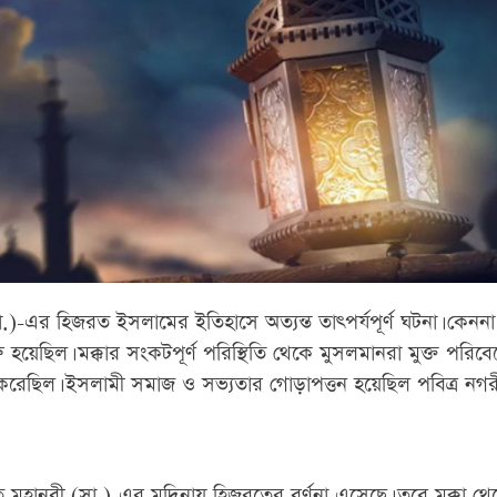
া.)-এর হিজরত ইসলামের ইতিহাসে অত্যন্ত তাৎপর্যপূর্ণ ঘটনা। কেনন
ু হয়েছিল। মক্কার সংকটপূর্ণ পরিস্থিতি থেকে মুসলমানরা মুক্ত পরিবেশে
 করেছিল। ইসলামী সমাজ ও সভ্যতার গোড়াপত্তন হয়েছিল পবিত্র নগর
 মহানবী (সা.)-এর মদিনায় হিজরতের বর্ণনা এসেছে। তবে মক্কা থে