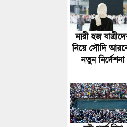
নারী হজ যাত্রীদে
নিয়ে সৌদি আরব
নতুন নির্দেশনা