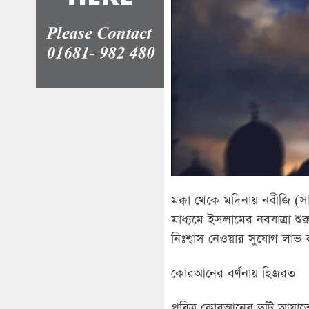
মক্কা থেকে মদিনায় নবীজি (স
মাধ্যমে ইসলামের নবযাত্রা শুর
নিঃশ্বাস নেওয়ার সুযোগ লাভ
কোরআনের বর্ণনায় হিজরত
পবিত্র কোরআনের দুটি আয়াতে