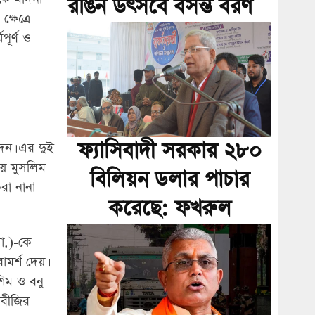
রঙিন উৎসবে বসন্ত বরণ
্ষেত্রে
ূর্ণ ও
ফ্যাসিবাদী সরকার ২৮০
েন। এর দুই
ায় মুসলিম
বিলিয়ন ডলার পাচার
রা নানা
করেছে: ফখরুল
া.)-কে
ামর্শ দেয়।
শিম ও বনু
নবীজির