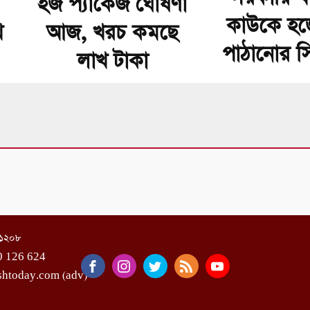
হজ প্যাকেজ ঘোষণা
কাউকে হজ
খ
আজ, খরচ কমছে
পাঠানোর সিদ্
লাখ টাকা
া-১২০৮
0 126 624
shtoday.com (adv)