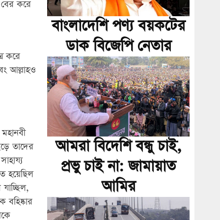
ে বের করে
বাংলাদেশি পণ্য বয়কটের
ডাক বিজেপি নেতার
্র করে
বং আল্লাহও
 মহানবী
আমরা বিদেশি বন্ধু চাই,
েড়ে তাদের
সাহায্য
প্রভু চাই না: জামায়াত
িত হয়েছিল
আমির
 যাচ্ছিল,
ে বহিষ্কার
ীকে