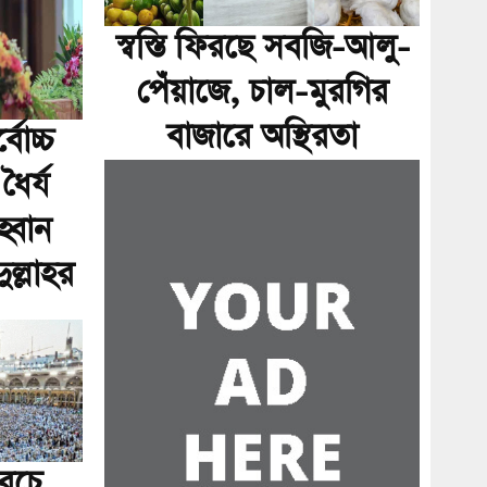
স্বস্তি ফিরছে সবজি-আলু-
পেঁয়াজে, চাল-মুরগির
বাজারে অস্থিরতা
বোচ্চ
ধৈর্য
্বান
ল্লাহর
রচে