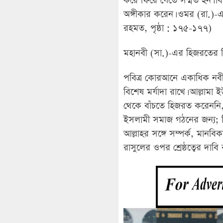
করে ফিরে যেতে সম্মত হন। বিনি
অঙ্গীকার করেন। ওমর (রা.)-এ
রহমত, পৃষ্ঠা : ১৭৫-১৭৭)
মহানবী (সা.)-এর হিজরতের ব
পবিত্র কোরআনে একাধিক নবী-
বিশেষ মর্যাদা রাখে। আল্লামা 
থেকে বাঁচতে হিজরত করেননি,
ইসলামী সমাজ গঠনের জন্য; তিনি
আল্লাহর সঙ্গে সম্পর্ক, মান
রাসুলের ওপর শ্রেষ্ঠত্বের দা