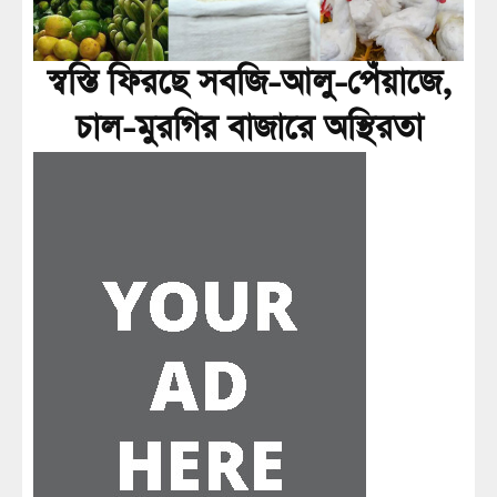
স্বস্তি ফিরছে সবজি-আলু-পেঁয়াজে,
চাল-মুরগির বাজারে অস্থিরতা