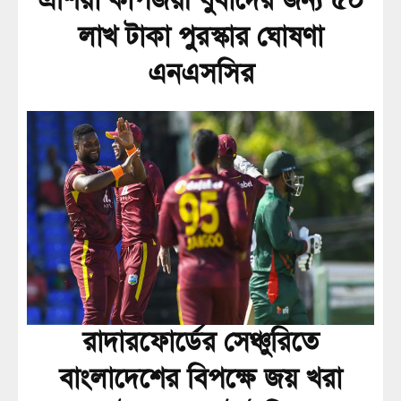
এশিয়া কাপজয়ী যুবাদের জন্য ৫০
লাখ টাকা পুরস্কার ঘোষণা
এনএসসির
রাদারফোর্ডের সেঞ্চুরিতে
বাংলাদেশের বিপক্ষে জয় খরা