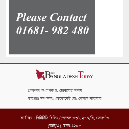
প্রকাশকঃ অধ্যাপক ড. জোবায়ের আলম
ভারপ্রাপ্ত সম্পাদকঃ এডভোকেট মো: গোলাম সরোয়ার
কার্যালয় : বিটিটিসি বিল্ডিং (লেভেল:০৩), ২৭০/বি, তেজগাঁও
(আই/এ), ঢাকা-১২০৮