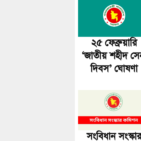
২৫ ফেব্রুয়ারি
‘জাতীয় শহীদ সে
দিবস’ ঘোষণা
সংবিধান সংস্কা