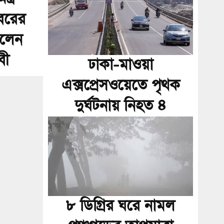
বরের
ইলেন
বী
ঢাকা-মাওয়া
এক্সপ্রেসওয়েতে পৃথক
দুর্ঘটনায় নিহত ৪
৮ ডিগ্রির ঘরে নামল