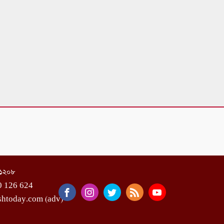
া-১২০৮
0 126 624
shtoday.com (adv)