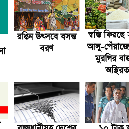
স্বস্তি ফিরছ
রঙিন উৎসবে বসন্ত
আলু-পেঁয়াজে
বরণ
না
মুরগির বা
অস্থিরত
র
রাজধানীসহ দেশের
১০ ট্রাক অস