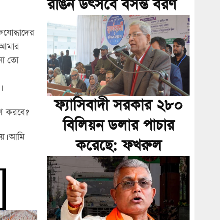
রঙিন উৎসবে বসন্ত বরণ
তিযোদ্ধাদের
 আমার
না তো
।
ফ্যাসিবাদী সরকার ২৮০
্রহণ করবে?
বিলিয়ন ডলার পাচার
য়। আমি
করেছে: ফখরুল