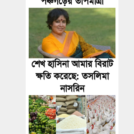
পঞ্চগড়ের তাপমাত্রা
শেখ হাসিনা আমার বিরাট
ক্ষতি করেছে: তসলিমা
নাসরিন