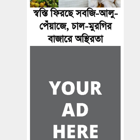
স্বস্তি ফিরছে সবজি-আলু-
পেঁয়াজে, চাল-মুরগির
বাজারে অস্থিরতা