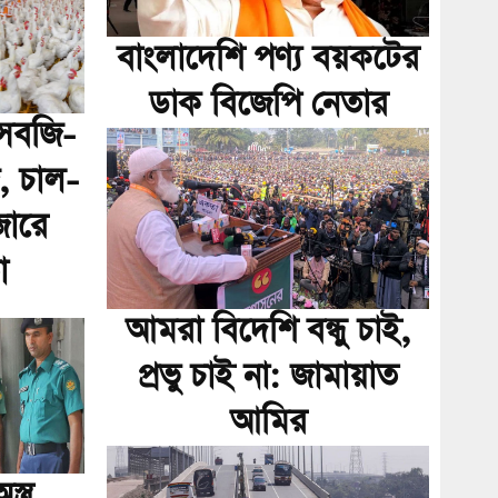
বাংলাদেশি পণ্য বয়কটের
ডাক বিজেপি নেতার
ে সবজি-
, চাল-
জারে
া
আমরা বিদেশি বন্ধু চাই,
প্রভু চাই না: জামায়াত
আমির
্ত্র