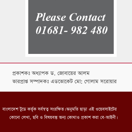
প্রকাশকঃ অধ্যাপক ড. জোবায়ের আলম
ভারপ্রাপ্ত সম্পাদকঃ এডভোকেট মো: গোলাম সরোয়ার
বাংলাদেশ টুডে কর্তৃক সর্বস্বত্ব সংরক্ষিত। অনুমতি ছাড়া এই ওয়েবসাইটের
কোনো লেখা, ছবি ও বিষয়বস্তু অন্য কোথাও প্রকাশ করা বে-আইনী।