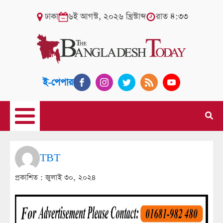
ঢাকা
৬ই আগস্ট, ২০২৬ খ্রিস্টাব্দ
রাত ৪:৩৩
ই-পেপার
TBT
প্রকাশিত :
জুলাই ৩০, ২০২৪