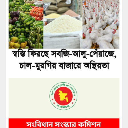
স্বস্তি ফিরছে সবজি-আলু-পেঁয়াজে,
চাল-মুরগির বাজারে অস্থিরতা