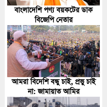
বাংলাদেশি পণ্য বয়কটের ডাক
বিজেপি নেতার
আমরা বিদেশি বন্ধু চাই, প্রভু চাই
না: জামায়াত আমির