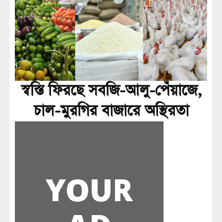
স্বস্তি ফিরছে সবজি-আলু-পেঁয়াজে,
চাল-মুরগির বাজারে অস্থিরতা