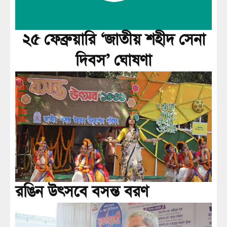
২৫ ফেব্রুয়ারি ‘জাতীয় শহীদ সেনা
দিবস’ ঘোষণা
রঙিন উৎসবে বসন্ত বরণ