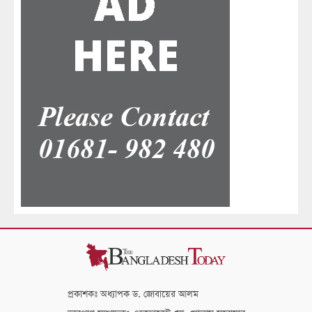
প্রকাশকঃ অধ্যাপক ড. জোবায়ের আলম