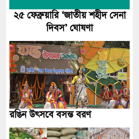
২৫ ফেব্রুয়ারি ‘জাতীয় শহীদ সেনা
দিবস’ ঘোষণা
রঙিন উৎসবে বসন্ত বরণ