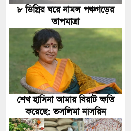
৮ ডিগ্রির ঘরে নামল পঞ্চগড়ের
তাপমাত্রা
শেখ হাসিনা আমার বিরাট ক্ষতি
করেছে: তসলিমা নাসরিন