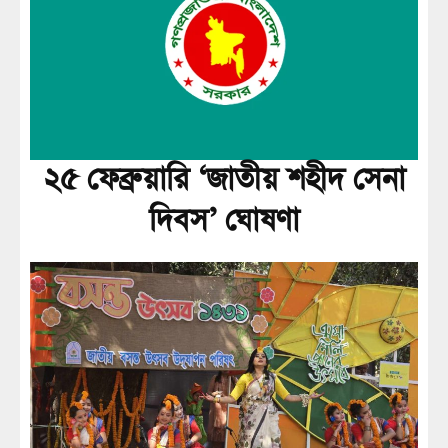
২৫ ফেব্রুয়ারি ‘জাতীয় শহীদ সেনা
দিবস’ ঘোষণা