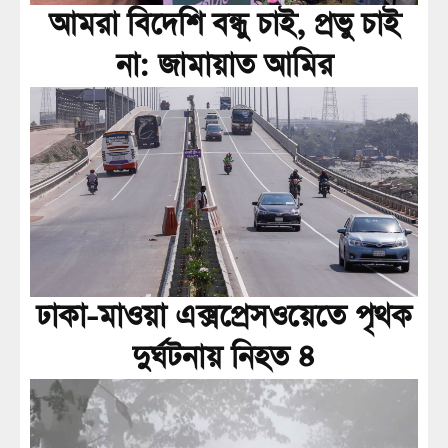
আমরা বিদেশি বন্ধু চাই, প্রভু চাই
না: জামায়াত আমির
ঢাকা-মাওয়া এক্সপ্রেসওয়েতে পৃথক
দুর্ঘটনায় নিহত ৪