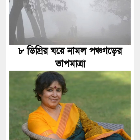
৮ ডিগ্রির ঘরে নামল পঞ্চগড়ের
তাপমাত্রা