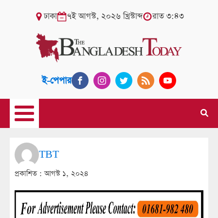
ঢাকা
৭ই আগস্ট, ২০২৬ খ্রিস্টাব্দ
রাত ৩:৪৩
ই-পেপার
TBT
প্রকাশিত :
আগস্ট ১, ২০২৪