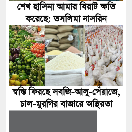
শেখ হাসিনা আমার বিরাট ক্ষতি
করেছে: তসলিমা নাসরিন
স্বস্তি ফিরছে সবজি-আলু-পেঁয়াজে,
চাল-মুরগির বাজারে অস্থিরতা