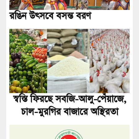
রঙিন উৎসবে বসন্ত বরণ
স্বস্তি ফিরছে সবজি-আলু-পেঁয়াজে,
চাল-মুরগির বাজারে অস্থিরতা