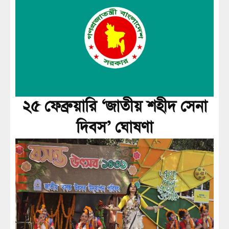
২৫ ফেব্রুয়ারি ‘জাতীয় শহীদ সেনা
দিবস’ ঘোষণা