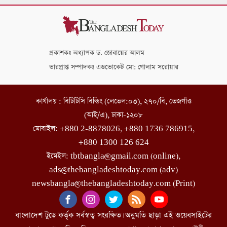
প্রকাশকঃ অধ্যাপক ড. জোবায়ের আলম
ভারপ্রাপ্ত সম্পাদকঃ এডভোকেট মো: গোলাম সরোয়ার
কার্যালয় : বিটিটিসি বিল্ডিং (লেভেল:০৩), ২৭০/বি, তেজগাঁও
(আই/এ), ঢাকা-১২০৮
মোবাইল: +880 2-8878026, +880 1736 786915,
+880 1300 126 624
ইমেইল: tbtbangla@gmail.com (online),
ads@thebangladeshtoday.com (adv)
newsbangla@thebangladeshtoday.com (Print)
বাংলাদেশ টুডে কর্তৃক সর্বস্বত্ব সংরক্ষিত। অনুমতি ছাড়া এই ওয়েবসাইটের