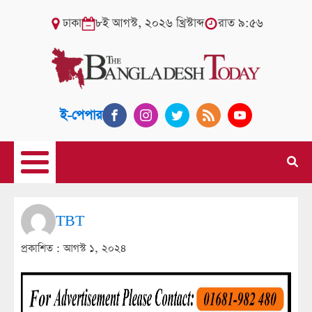
ঢাকা
৮ই আগস্ট, ২০২৬ খ্রিস্টাব্দ
রাত ৯:৫৬
ই-পেপার
TBT
প্রকাশিত :
আগস্ট ১, ২০২৪