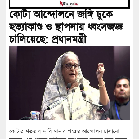
কোটা আন্দোলনে জঙ্গি ঢুকে
হত্যাকাণ্ড ও স্থাপনায় ধ্বংসজজ্ঞ
চালিয়েছে: প্রধানমন্ত্রী
কোটার শতভাগ দাবি মানার পরেও আন্দোলন চালানো