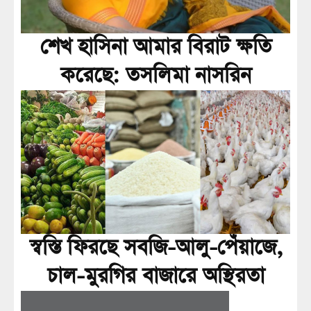
শেখ হাসিনা আমার বিরাট ক্ষতি
করেছে: তসলিমা নাসরিন
স্বস্তি ফিরছে সবজি-আলু-পেঁয়াজে,
চাল-মুরগির বাজারে অস্থিরতা