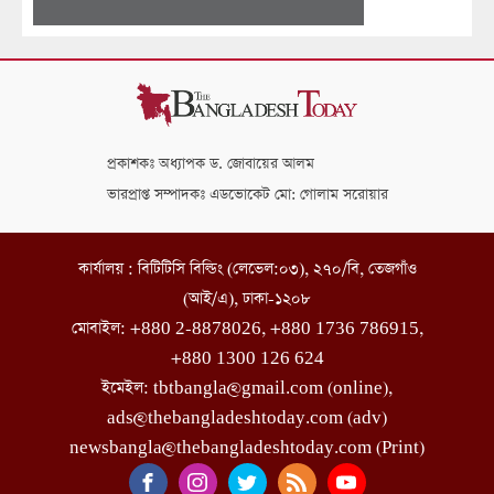
প্রকাশকঃ অধ্যাপক ড. জোবায়ের আলম
ভারপ্রাপ্ত সম্পাদকঃ এডভোকেট মো: গোলাম সরোয়ার
কার্যালয় : বিটিটিসি বিল্ডিং (লেভেল:০৩), ২৭০/বি, তেজগাঁও
(আই/এ), ঢাকা-১২০৮
মোবাইল: +880 2-8878026, +880 1736 786915,
+880 1300 126 624
ইমেইল: tbtbangla@gmail.com (online),
ads@thebangladeshtoday.com (adv)
newsbangla@thebangladeshtoday.com (Print)