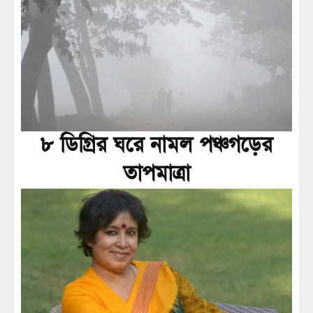
৮ ডিগ্রির ঘরে নামল পঞ্চগড়ের
তাপমাত্রা