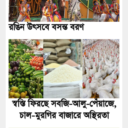
রঙিন উৎসবে বসন্ত বরণ
স্বস্তি ফিরছে সবজি-আলু-পেঁয়াজে,
চাল-মুরগির বাজারে অস্থিরতা