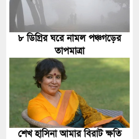
৮ ডিগ্রির ঘরে নামল পঞ্চগড়ের
তাপমাত্রা
শেখ হাসিনা আমার বিরাট ক্ষতি