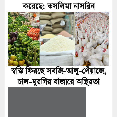
করেছে: তসলিমা নাসরিন
স্বস্তি ফিরছে সবজি-আলু-পেঁয়াজে,
চাল-মুরগির বাজারে অস্থিরতা