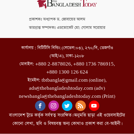
প্রকাশকঃ অধ্যাপক ড. জোবায়ের আলম
ভারপ্রাপ্ত সম্পাদকঃ এডভোকেট মো: গোলাম সরোয়ার
কার্যালয় : বিটিটিসি বিল্ডিং (লেভেল:০৩), ২৭০/বি, তেজগাঁও
(আই/এ), ঢাকা-১২০৮
মোবাইল: +880 2-8878026, +880 1736 786915,
+880 1300 126 624
ইমেইল: tbtbangla@gmail.com (online),
ads@thebangladeshtoday.com (adv)
newsbangla@thebangladeshtoday.com (Print)
বাংলাদেশ টুডে কর্তৃক সর্বস্বত্ব সংরক্ষিত। অনুমতি ছাড়া এই ওয়েবসাইটের
কোনো লেখা, ছবি ও বিষয়বস্তু অন্য কোথাও প্রকাশ করা বে-আইনী।