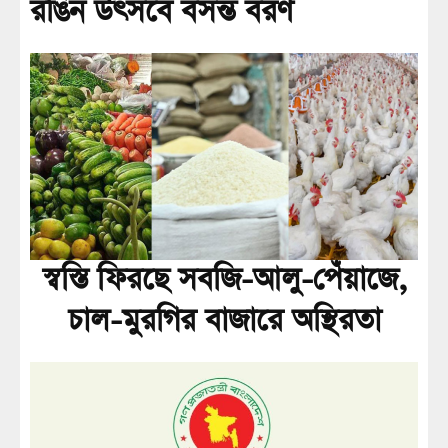
রঙিন উৎসবে বসন্ত বরণ
স্বস্তি ফিরছে সবজি-আলু-পেঁয়াজে,
চাল-মুরগির বাজারে অস্থিরতা