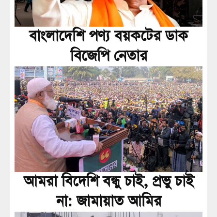
বাংলাদেশি পণ্য বয়কটের ডাক
বিজেপি নেতার
আমরা বিদেশি বন্ধু চাই, প্রভু চাই
না: জামায়াত আমির