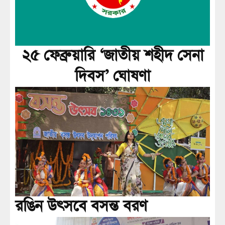
২৫ ফেব্রুয়ারি ‘জাতীয় শহীদ সেনা
দিবস’ ঘোষণা
রঙিন উৎসবে বসন্ত বরণ