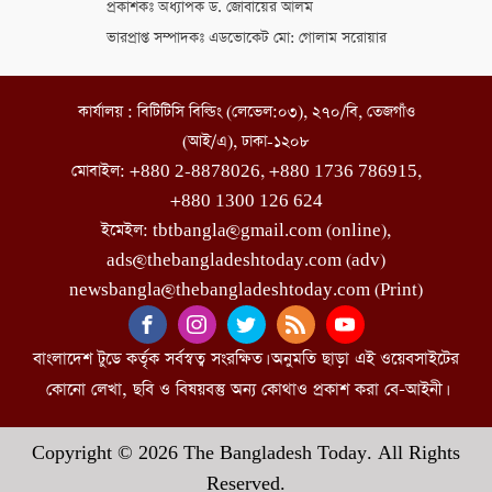
প্রকাশকঃ অধ্যাপক ড. জোবায়ের আলম
ভারপ্রাপ্ত সম্পাদকঃ এডভোকেট মো: গোলাম সরোয়ার
কার্যালয় : বিটিটিসি বিল্ডিং (লেভেল:০৩), ২৭০/বি, তেজগাঁও
(আই/এ), ঢাকা-১২০৮
মোবাইল: +880 2-8878026, +880 1736 786915,
+880 1300 126 624
ইমেইল: tbtbangla@gmail.com (online),
ads@thebangladeshtoday.com (adv)
newsbangla@thebangladeshtoday.com (Print)
বাংলাদেশ টুডে কর্তৃক সর্বস্বত্ব সংরক্ষিত। অনুমতি ছাড়া এই ওয়েবসাইটের
কোনো লেখা, ছবি ও বিষয়বস্তু অন্য কোথাও প্রকাশ করা বে-আইনী।
Copyright © 2026 The Bangladesh Today. All Rights
Reserved.