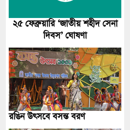
২৫ ফেব্রুয়ারি ‘জাতীয় শহীদ সেনা
দিবস’ ঘোষণা
রঙিন উৎসবে বসন্ত বরণ