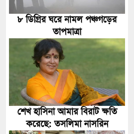
৮ ডিগ্রির ঘরে নামল পঞ্চগড়ের
তাপমাত্রা
শেখ হাসিনা আমার বিরাট ক্ষতি
করেছে: তসলিমা নাসরিন