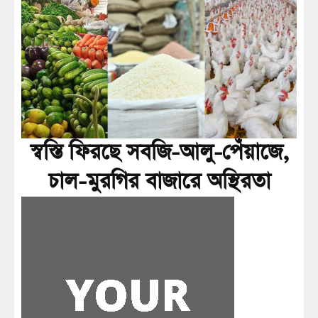
স্বস্তি ফিরছে সবজি-আলু-পেঁয়াজে,
চাল-মুরগির বাজারে অস্থিরতা