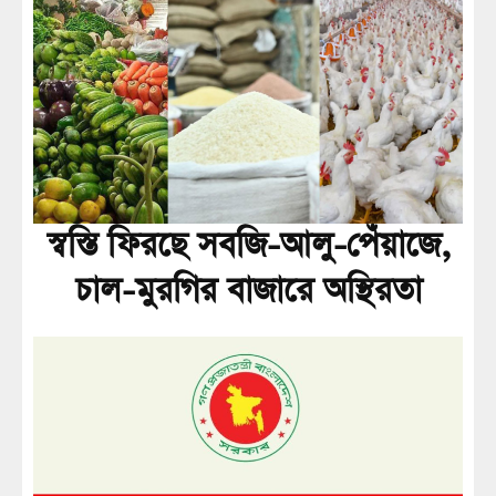
স্বস্তি ফিরছে সবজি-আলু-পেঁয়াজে,
চাল-মুরগির বাজারে অস্থিরতা