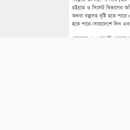
চট্টগ্রাম ও সিলেট বিভাগের অ
অথবা বজ্রসহ বৃষ্টি হতে পার
হতে পারে। সারাদেশে দিন এবং 
রোববার (২৫ আগস্ট) সকাল ৯টা
শনিবারের অনুরূপ থাকতে পার
বর্ধিত পাঁচ দিনের আবহাওয়ার অ