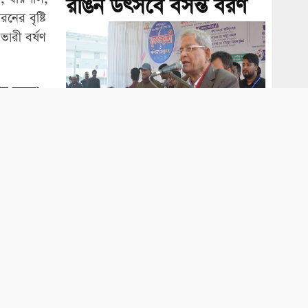
রঙিন উৎসবে বসন্ত বরণ
নের বৃষ্টি
ারী বর্ষণ
র অবস্থা
ফ্যাসিবাদী সরকার ২৮০
বিলিয়ন ডলার পাচার
করেছে: ফখরুল