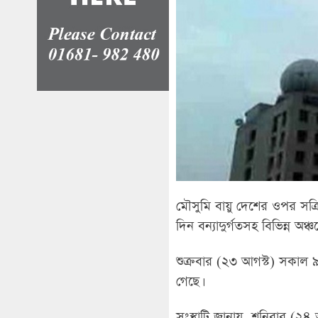
মৌসুমি বায়ু দেশের ওপর সক্র
দিন বন্যাদুর্গতসহ বিভিন্ন অঞ্
শুক্রবার (২৩ আগস্ট) সকাল ৯
গেছে।
সংস্থাটি জানায়, শনিবার (২৪