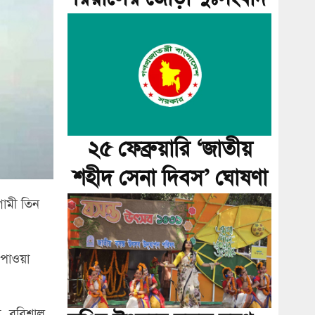
২৫ ফেব্রুয়ারি ‘জাতীয়
শহীদ সেনা দিবস’ ঘোষণা
গামী তিন
পাওয়া
া, বরিশাল,