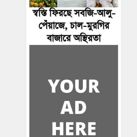
স্বস্তি ফিরছে সবজি-আলু-
পেঁয়াজে, চাল-মুরগির
বাজারে অস্থিরতা