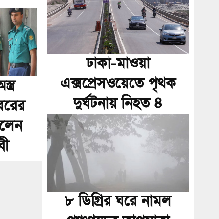
ঢাকা-মাওয়া
এক্সপ্রেসওয়েতে পৃথক
্ত্র
দুর্ঘটনায় নিহত ৪
বরের
ইলেন
বী
৮ ডিগ্রির ঘরে নামল