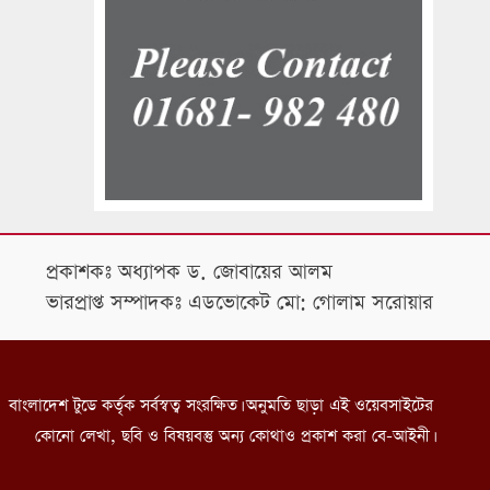
প্রকাশকঃ অধ্যাপক ড. জোবায়ের আলম
ভারপ্রাপ্ত সম্পাদকঃ এডভোকেট মো: গোলাম সরোয়ার
বাংলাদেশ টুডে কর্তৃক সর্বস্বত্ব সংরক্ষিত। অনুমতি ছাড়া এই ওয়েবসাইটের
কোনো লেখা, ছবি ও বিষয়বস্তু অন্য কোথাও প্রকাশ করা বে-আইনী।