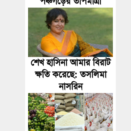
পঞ্চগড়ের তাপমাত্রা
শেখ হাসিনা আমার বিরাট
ক্ষতি করেছে: তসলিমা
নাসরিন