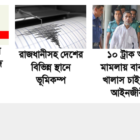
র
রাজধানীসহ দেশের
১০ ট্রাক অস
দ
বিভিন্ন স্থানে
মামলায় বা
ভূমিকম্প
খালাস চা
আইনজী