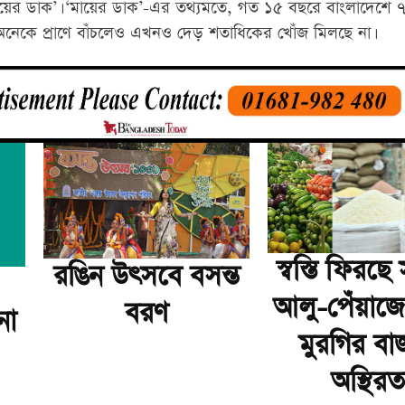
 ‘মায়ের ডাক’। ‘মায়ের ডাক’-এর তথ্যমতে, গত ১৫ বছরে বাংলাদেশে 
 অনেকে প্রাণে বাঁচলেও এখনও দেড় শতাধিকের খোঁজ মিলছে না।
স্বস্তি ফিরছ
রঙিন উৎসবে বসন্ত
আলু-পেঁয়াজে
বরণ
না
মুরগির বা
অস্থিরত