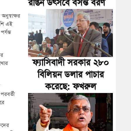
রঙিন উৎসবে বসন্ত বরণ
ুস্বাক্ষর
াশি এই
র্যন্ত
ের
ফ্যাসিবাদী সরকার ২৮০
াখার
বিলিয়ন ডলার পাচার
করেছে: ফখরুল
পরবর্তী
রে
তিদের