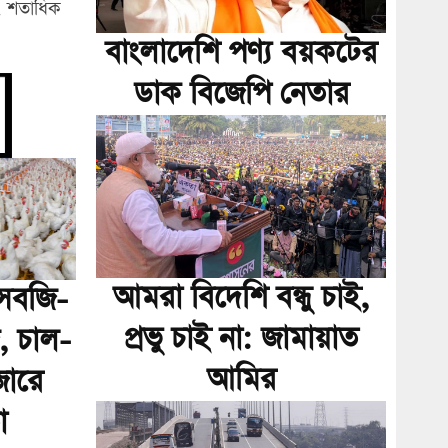
৭ শতাধিক
বাংলাদেশি পণ্য বয়কটের
ডাক বিজেপি নেতার
আমরা বিদেশি বন্ধু চাই,
ে সবজি-
প্রভু চাই না: জামায়াত
, চাল-
আমির
জারে
া