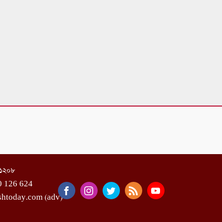
া-১২০৮
0 126 624
shtoday.com (adv)