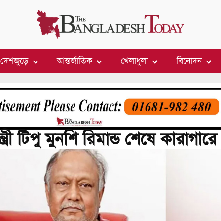
দেশজুড়ে
আন্তর্জাতিক
খেলাধুলা
বিনোদন
ত্রী টিপু মুনশি রিমান্ড শেষে কারাগারে