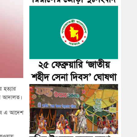
২৫ ফেব্রুয়ারি ‘জাতীয়
শহীদ সেনা দিবস’ ঘোষণা
 হত্যার
েন আদালত।
শেষে এ আদেশ
 হওয়ায়