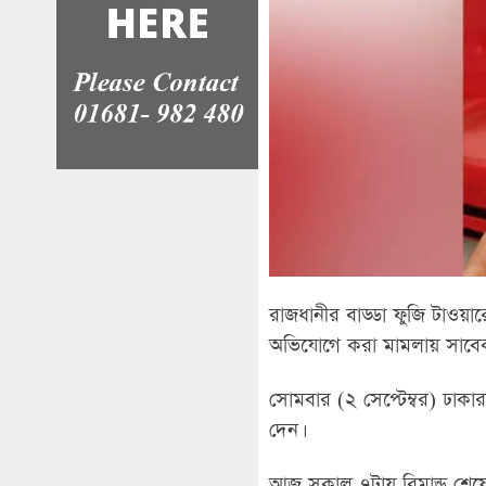
রাজধানীর বাড্ডা ফুজি টাওয়া
অভিযোগে করা মামলায় সাবেক ব
সোমবার (২ সেপ্টেম্বর) ঢাকা
দেন।
আজ সকাল ৭টায় রিমান্ড শেষ