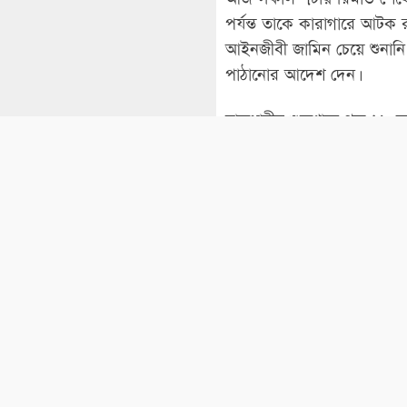
পর্যন্ত তাকে কারাগারে আ
আইনজীবী জামিন চেয়ে শুনানি
পাঠানোর আদেশ দেন।
রাজধানীর গুলশানে গত ২৮ আগ
আদালতে হাজির করা হয়। এরপর
আসামিপক্ষে রিমান্ড বাতিল ও
উভয়পক্ষের শুনানি শেষে আদা
বৈষম্যবিরোধী ছাত্র আন্দোলন 
ওপর এলোপাতাড়ি গুলি করে মো
একটি হত্যা মামলা করেন। মাম