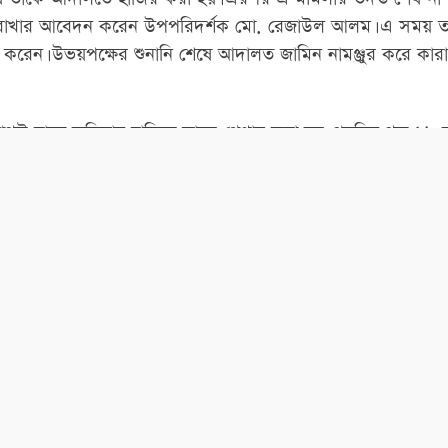
টক রাখার আবেদন করেন উপপরিদর্শক মো. রেজাউল আলম। এ সময় ত
 করেন। উভয়পক্ষের শুনানি শেষে আদালত জামিন নামঞ্জুর করে কারা
স্ট রাতে অভিযান চালিয়ে তাকে গ্রেপ্তার করা হয়। পরদিন গত ২৯ 
 মামলার তদন্তের স্বার্থে আট দিনের রিমান্ডে নিতে আবেদন করা
 জামিন চেয়ে আবেদন করেন। অন্যদিকে রাষ্ট্রপক্ষ জামিনের বিরোধিত
লত জামিনের আবেদন নামঞ্জুর করে চার দিনের রিমান্ড দেন।
চলাকালে গত ১৯ জুলাই বাড্ডা ফুজি টাওয়ারের উত্তর পাশে প্রগতি স্ম
. সুমন সিকদারকে (৩১) হত্যা করা হয়। এ ঘটনায় তার মা মাসুমা
লায় সাবেক প্রধানমন্ত্রী শেখ হাসিনাসহ ১৭৯ জনকে আসামি করা হয়