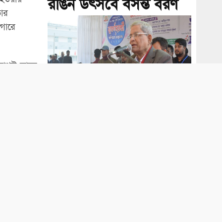
রঙিন উৎসবে বসন্ত বরণ
ার
গারে
আগস্ট তাকে
 হয়। এ সময়
া করেন।
ফ্যাসিবাদী সরকার ২৮০
বিলিয়ন ডলার পাচার
রণী রাস্তার
করেছে: ফখরুল
 বাদী হয়ে
।