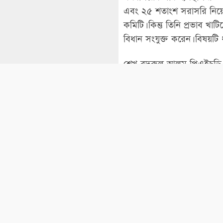
এবং ২৫ শতাংশ সরাসরি নিয়োগ
কমিটি। কিন্তু তিনি প্রভাব 
বিধান সংযুক্ত করেন। বিষয়ট
শেখ বদরুল আলম পিএইচডি ডিগ্
অর্জনের জন্য বিদেশে গিয়ে ফ
তার কোনো শাস্তিই হয়নি। প্রথ
মামলায় দুইদিন জেলে থাকলেও 
পদোন্নতি। তার কারসাজির কারণ
সিনিয়র সহকারী সচিব পর্যায়
অপারগতা প্রকাশ করেছেন। আ
আমদানি, সার ব্যবস্থাপনা, মন
দেওয়া হয়নি। উল্লেখ্য, কৃষি মন
বিগত সময়ের সব মন্ত্রী ও সচি
এসব অনিয়ম ও দুর্নীতির বিষ