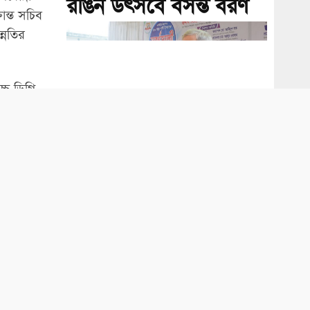
রঙিন উৎসবে বসন্ত বরণ
ন্ত সচিব
্নতির
 ডিগ্রি
ৃশ্য কারণে
নির্যাতনের
ফ্যাসিবাদী সরকার ২৮০
 হয়
 উপসচিব,
বিলিয়ন ডলার পাচার
 পালনে
করেছে: ফখরুল
ে সার
 কোনো ফাইল
ন্ত্রণালয়ের
্ট সূত্রের।
 নতুন