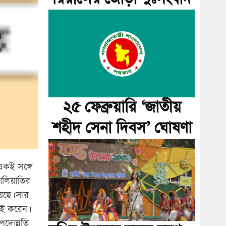
২৫ ফেব্রুয়ারি ‘জাতীয়
শহীদ সেনা দিবস’ ঘোষণা
 একই সঙ্গে
জালিয়াতির
েছে। সার
সই করেন।
পদোন্নতি