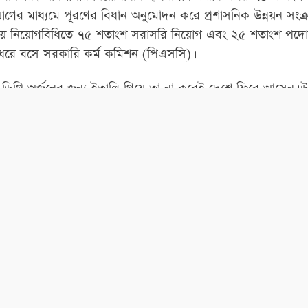
ের মাধ্যমে পূরণের বিধান অনুমোদন করে প্রশাসনিক উন্নয়ন সংক্রা
খাটিয়ে নিয়োগবিধিতে ৭৫ শতাংশ সরাসরি নিয়োগ এবং ২৫ শতাংশ পদোন
ি ধরে বসে সরকারি কর্ম কমিশন (পিএসসি)।
রি অর্জনের জন্য ইতালি গিয়ে তা না করেই দেশে ফিরে আসেন। উচ্চ
িরে আসা সরকারি চাকরিবিধি অনুসারে শাস্তিযোগ্য অপরাধ হলেও অদ
ম স্ত্রী অনামিকা নাসরিনের করা যৌতুক দাবি, প্রতারণা এবং মানসিক 
তার বিরুদ্ধে কোনো ব্যবস্থাই নেয়নি কৃষি মন্ত্রণালয়। উলটো দেওয়া
ে মন্ত্রণালয়ের সার ব্যবস্থাপনা ও মনিটরিং অনুবিভাগে যুগ্মসচিব,
ের কোনো ক্যাডার কর্মকর্তাকে নিয়োগ দেওয়া হলেও অনেকেই দায়িত্ব
বার যারা সাহস করে দায়িত্ব পালন করতে চেয়েছেন, তাদের কৌশল
িটরিং, সার আমদানি সংক্রান্ত চুক্তি বা সমঝোতা স্মারক স্বাক্ষরের
্ত্রণালয়ের মধুর হাঁড়ি হচ্ছে এই সার ব্যবস্থাপনা ও মনিটরিং অধিশাখা। ম
ব শেখ বদরুল আলমের প্রতি আজানা কারণে দুর্বল ছিলেন। খবর সংশ্লিষ
য়ে কৃষিসচিব ড. মোহাম্মদ এমদাদ উল্লাহ মিয়ান বলেন, আমি এখানে