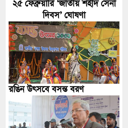
২৫ ফেব্রুয়ারি ‘জাতীয় শহীদ সেনা
দিবস’ ঘোষণা
রঙিন উৎসবে বসন্ত বরণ