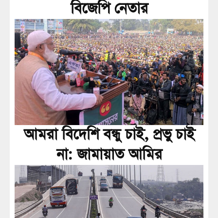
বিজেপি নেতার
আমরা বিদেশি বন্ধু চাই, প্রভু চাই
না: জামায়াত আমির