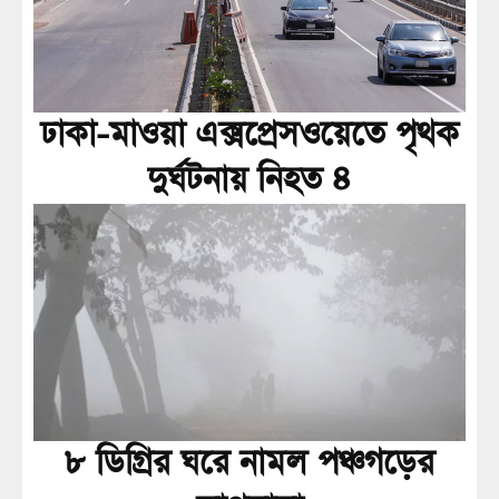
ঢাকা-মাওয়া এক্সপ্রেসওয়েতে পৃথক
দুর্ঘটনায় নিহত ৪
৮ ডিগ্রির ঘরে নামল পঞ্চগড়ের