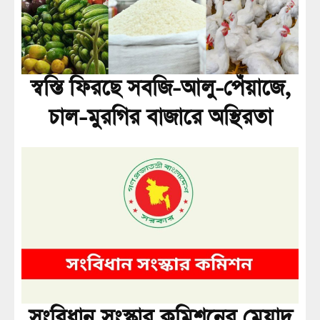
স্বস্তি ফিরছে সবজি-আলু-পেঁয়াজে,
চাল-মুরগির বাজারে অস্থিরতা
সংবিধান সংস্কার কমিশনের মেয়াদ