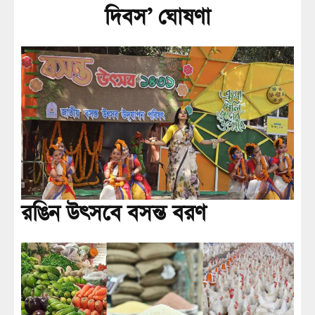
দিবস’ ঘোষণা
রঙিন উৎসবে বসন্ত বরণ