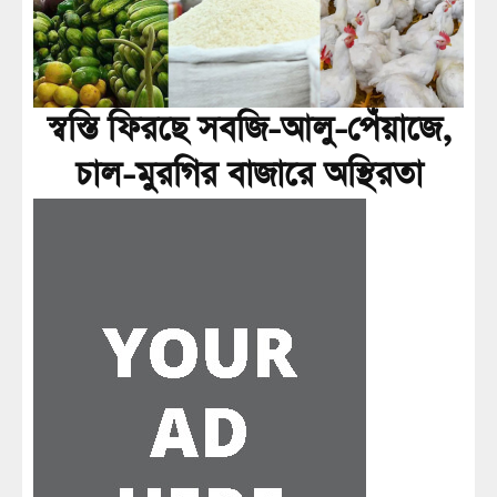
স্বস্তি ফিরছে সবজি-আলু-পেঁয়াজে,
চাল-মুরগির বাজারে অস্থিরতা