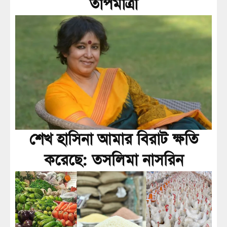
তাপমাত্রা
শেখ হাসিনা আমার বিরাট ক্ষতি
করেছে: তসলিমা নাসরিন