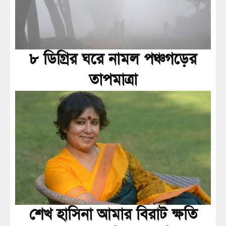
৮ ডিগ্রির ঘরে নামল পঞ্চগড়ের
তাপমাত্রা
শেখ হাসিনা আমার বিরাট ক্ষতি