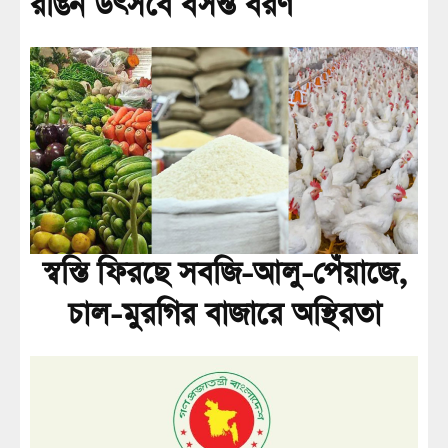
রঙিন উৎসবে বসন্ত বরণ
স্বস্তি ফিরছে সবজি-আলু-পেঁয়াজে,
চাল-মুরগির বাজারে অস্থিরতা