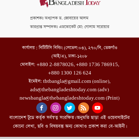
প্রকাশকঃ অধ্যাপক ড. জোবায়ের আলম
ভারপ্রাপ্ত সম্পাদকঃ এডভোকেট মো: গোলাম সরোয়ার
কার্যালয় : বিটিটিসি বিল্ডিং (লেভেল:০৩), ২৭০/বি, তেজগাঁও
(আই/এ), ঢাকা-১২০৮
মোবাইল: +880 2-8878026, +880 1736 786915,
+880 1300 126 624
ইমেইল: tbtbangla@gmail.com (online),
ads@thebangladeshtoday.com (adv)
newsbangla@thebangladeshtoday.com (Print)
বাংলাদেশ টুডে কর্তৃক সর্বস্বত্ব সংরক্ষিত। অনুমতি ছাড়া এই ওয়েবসাইটের
কোনো লেখা, ছবি ও বিষয়বস্তু অন্য কোথাও প্রকাশ করা বে-আইনী।