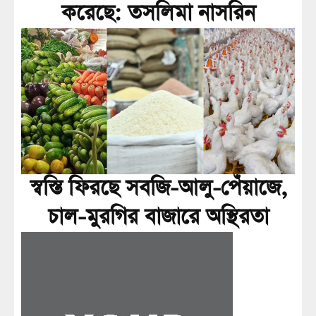
করেছে: তসলিমা নাসরিন
স্বস্তি ফিরছে সবজি-আলু-পেঁয়াজে,
চাল-মুরগির বাজারে অস্থিরতা