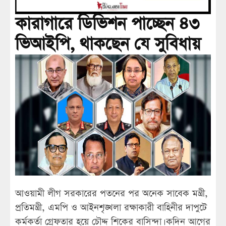
কারাগারে ডিভিশন পাচ্ছেন ৪৩
ভিআইপি, থাকছেন যে সুবিধায়
আওয়ামী লীগ সরকারের পতনের পর অনেক সাবেক মন্ত্রী,
প্রতিমন্ত্রী, এমপি ও আইনশৃঙ্খলা রক্ষাকারী বাহিনীর দাপুটে
কর্মকর্তা গ্রেফতার হয়ে চৌদ্দ শিকের বাসিন্দা। কদিন আগের