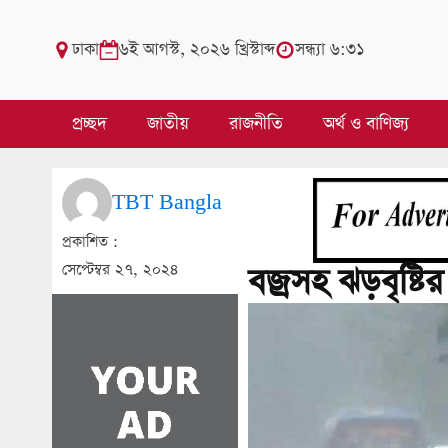
ঢাকা
৬ই আগস্ট, ২০২৬ খ্রিস্টাব্দ
সন্ধ্যা ৬:৩১
প্রচ্ছদ
জাতীয়
রাজনীতি
অর্থ ও বাণিজ্য
TBT Bangla
প্রকাশিত :
সেপ্টেম্বর ২৭, ২০২৪
বজ্রসহ ঝড়বৃষ্