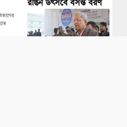
রঙিন উৎসবে বসন্ত বরণ
 বিভাগের
রাম
রি ধরনের
ফ্যাসিবাদী সরকার ২৮০
বিলিয়ন ডলার পাচার
করেছে: ফখরুল