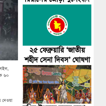
২৫ ফেব্রুয়ারি ‘জাতীয়
শহীদ সেনা দিবস’ ঘোষণা
্গাইল,
কে ৬০
য দেওয়া