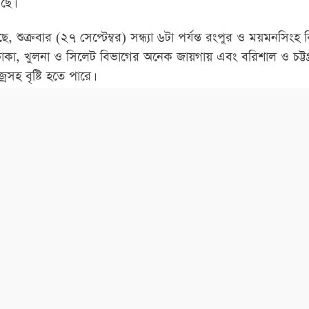
ছে।
, শুক্রবার (২৭ সেপ্টেম্বর) সন্ধ্যা ৬টা পর্যন্ত রংপুর ও ময়মনসিংহ
ঢাকা, খুলনা ও সিলেট বিভাগের অনেক জায়গায় এবং বরিশাল ও চট্টগ্
্রসহ বৃষ্টি হতে পারে।
পুর, রাজশাহী, ময়মনসিংহ ও সিলেট বিভাগের কোথাও কোথাও মাঝা
পারে। সেইসঙ্গে সামান্য বৃদ্ধি পেতে পরে তাপমাত্রা।