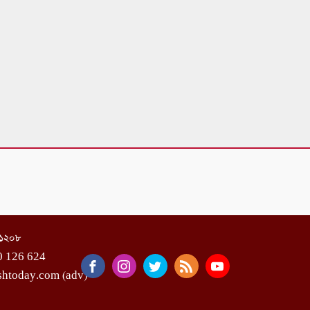
া-১২০৮
0 126 624
shtoday.com (adv)