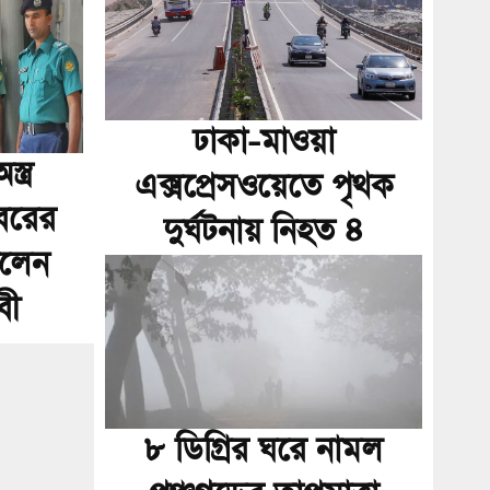
ঢাকা-মাওয়া
্ত্র
এক্সপ্রেসওয়েতে পৃথক
বরের
দুর্ঘটনায় নিহত ৪
ইলেন
বী
৮ ডিগ্রির ঘরে নামল