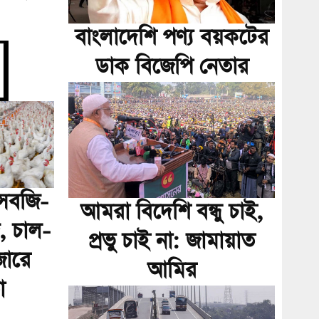
বাংলাদেশি পণ্য বয়কটের
ডাক বিজেপি নেতার
ে সবজি-
আমরা বিদেশি বন্ধু চাই,
, চাল-
প্রভু চাই না: জামায়াত
জারে
আমির
া