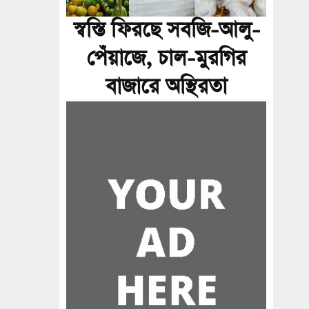
স্বস্তি ফিরছে সবজি-আলু-
পেঁয়াজে, চাল-মুরগির
বাজারে অস্থিরতা