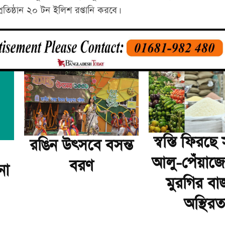
িষ্ঠান ২০ টন ইলিশ রপ্তানি করবে।
স্বস্তি ফিরছ
রঙিন উৎসবে বসন্ত
আলু-পেঁয়াজে
বরণ
না
মুরগির বা
অস্থিরত