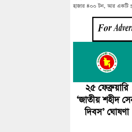
হাজার ৪০০ টন, আর একটি প্রত
২৫ ফেব্রুয়ারি
‘জাতীয় শহীদ সে
দিবস’ ঘোষণা