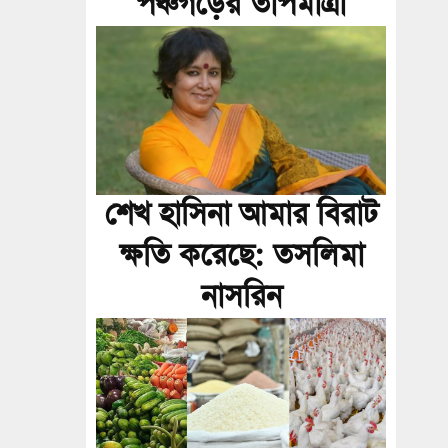
পঞ্চগড়ের তাপমাত্রা
শেখ হাসিনা আমার বিরাট
ক্ষতি করেছে: তসলিমা
নাসরিন