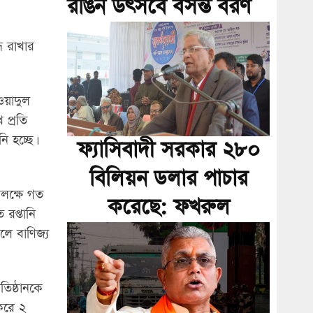
রঙিন উৎসবে বসন্ত বরণ
ধ রাখার
সওয়াদুল
প্রতি
ি হচ্ছে।
ফ্যাসিবাদী সরকার ২৮০
বিলিয়ন ডলার পাচার
পলক্ষে গত
করেছে: ফখরুল
 রপ্তানি
লে বাণিজ্য
রতিষ্ঠানকে
করে ২