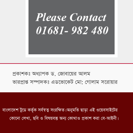
প্রকাশকঃ অধ্যাপক ড. জোবায়ের আলম
ভারপ্রাপ্ত সম্পাদকঃ এডভোকেট মো: গোলাম সরোয়ার
বাংলাদেশ টুডে কর্তৃক সর্বস্বত্ব সংরক্ষিত। অনুমতি ছাড়া এই ওয়েবসাইটের
কোনো লেখা, ছবি ও বিষয়বস্তু অন্য কোথাও প্রকাশ করা বে-আইনী।