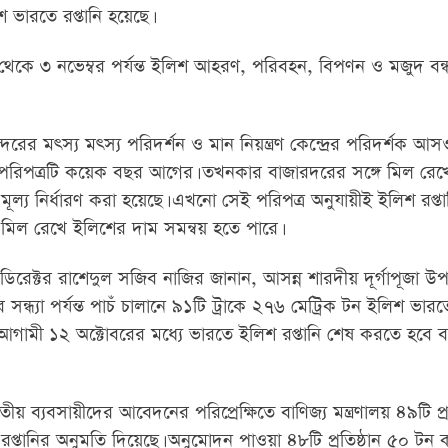
 ভারতে রপ্তানি হয়েছে।
েকে ৩ নভেম্বর পর্যন্ত ইলিশ আহরণ, পরিবহন, বিপণন ও মজুদ বন্
বন্দরের মৎস্য মৎস্য পরিদর্শন ও মান নিয়ন্ত্রণ কেন্দ্রের পরিদর্শক আ
পরিপত্রটি কয়েক বছর আগের। তখনকার বাজারদরের সঙ্গে মিল রেখে 
ূল্য নির্ধারণ করা হয়েছে। এখনো সেই পরিপত্র অনুযায়ীই ইলিশ রপ্তান
 মিল রেখে ইলিশের দাম সমন্বয় হতে পারে।
ডিরেক্টর রাশেদুল সজিব নাজির জানান, আসন্ন শারদীয় দূর্গাপূজা উ
সন্ধ্যা পর্যন্ত পাচঁ চালানে ৯১টি ট্রাকে ২৭৬ মেট্রিক টন ইলিশ ভারতে
আগামী ১২ অক্টোবরের মধ্যে ভারতে ইলিশ রপ্তানি শেষ করতে হবে ব
রতীয় ব্যবসায়ীদের আবেদনের পরিপ্রেক্ষিতে বাণিজ্য মন্ত্রণালয় ৪৯টি প্
প্তানির অনুমতি দিয়েছে। অনুমোদন পাওয়া ৪৮টি প্রতিষ্ঠান ৫০ টন 