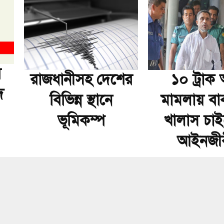
র
রাজধানীসহ দেশের
১০ ট্রাক অস
দ
বিভিন্ন স্থানে
মামলায় বা
ভূমিকম্প
খালাস চা
আইনজী