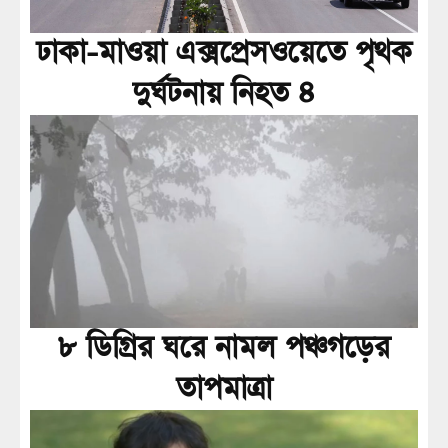
ঢাকা-মাওয়া এক্সপ্রেসওয়েতে পৃথক
দুর্ঘটনায় নিহত ৪
৮ ডিগ্রির ঘরে নামল পঞ্চগড়ের
তাপমাত্রা