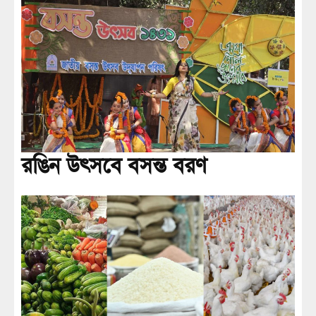
রঙিন উৎসবে বসন্ত বরণ