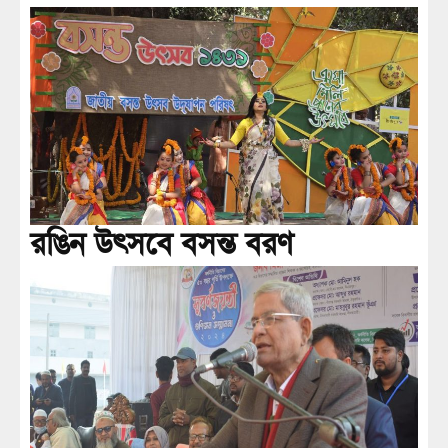
রঙিন উৎসবে বসন্ত বরণ