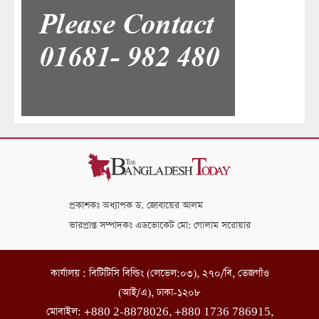
প্রকাশকঃ অধ্যাপক ড. জোবায়ের আলম
ভারপ্রাপ্ত সম্পাদকঃ এডভোকেট মো: গোলাম সরোয়ার
কার্যালয় : বিটিটিসি বিল্ডিং (লেভেল:০৩), ২৭০/বি, তেজগাঁও
(আই/এ), ঢাকা-১২০৮
মোবাইল: +880 2-8878026, +880 1736 786915,