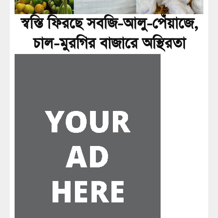
স্বস্তি ফিরছে সবজি-আলু-পেঁয়াজে,
চাল-মুরগির বাজারে অস্থিরতা