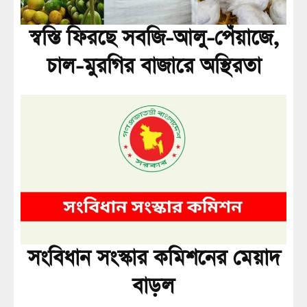
স্বস্তি ফিরছে সবজি-আলু-পেঁয়াজে,
চাল-মুরগির বাজারে অস্থিরতা
সংবিধান সংস্কার কমিশনের মেয়াদ
বাড়ল