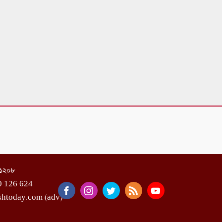
া-১২০৮
0 126 624
shtoday.com (adv)