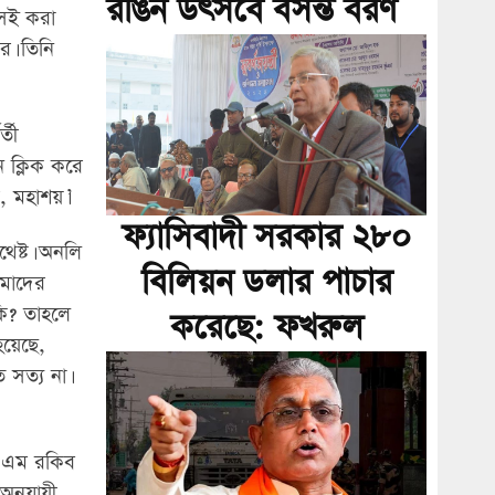
রঙিন উৎসবে বসন্ত বরণ
 সই করা
র। তিনি
্তী
 ক্লিক করে
, মহাশয়।’
ফ্যাসিবাদী সরকার ২৮০
েষ্ট। অনলি
বিলিয়ন ডলার পাচার
আমাদের
কি? তাহলে
করেছে: ফখরুল
হয়েছে,
 সত্য না।
চ এম রকিব
অনুযায়ী