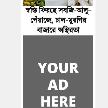
স্বস্তি ফিরছে সবজি-আলু-
পেঁয়াজে, চাল-মুরগির
বাজারে অস্থিরতা