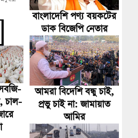
বাংলাদেশি পণ্য বয়কটের
ডাক বিজেপি নেতার
ে সবজি-
আমরা বিদেশি বন্ধু চাই,
, চাল-
প্রভু চাই না: জামায়াত
জারে
আমির
া