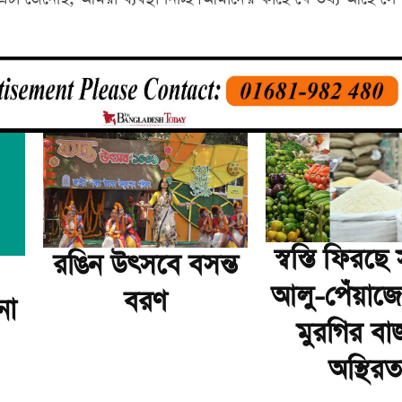
স্বস্তি ফিরছ
রঙিন উৎসবে বসন্ত
আলু-পেঁয়াজে
বরণ
না
মুরগির বা
অস্থিরত