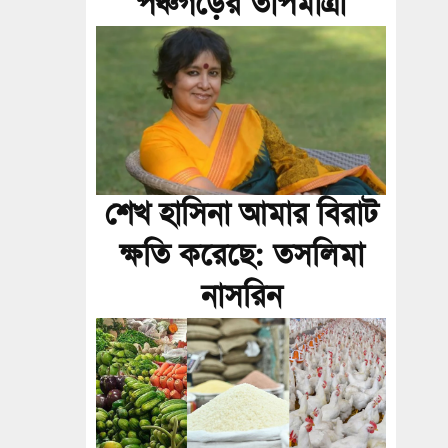
পঞ্চগড়ের তাপমাত্রা
শেখ হাসিনা আমার বিরাট
ক্ষতি করেছে: তসলিমা
নাসরিন