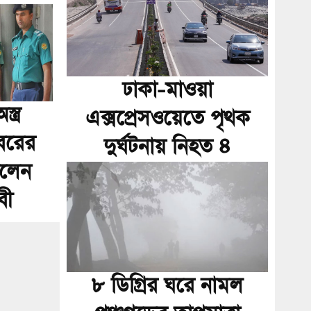
ঢাকা-মাওয়া
্ত্র
এক্সপ্রেসওয়েতে পৃথক
বরের
দুর্ঘটনায় নিহত ৪
ইলেন
বী
৮ ডিগ্রির ঘরে নামল