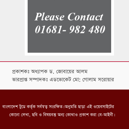
প্রকাশকঃ অধ্যাপক ড. জোবায়ের আলম
ভারপ্রাপ্ত সম্পাদকঃ এডভোকেট মো: গোলাম সরোয়ার
বাংলাদেশ টুডে কর্তৃক সর্বস্বত্ব সংরক্ষিত। অনুমতি ছাড়া এই ওয়েবসাইটের
কোনো লেখা, ছবি ও বিষয়বস্তু অন্য কোথাও প্রকাশ করা বে-আইনী।