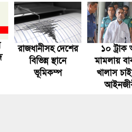
র
রাজধানীসহ দেশের
১০ ট্রাক অস
দ
বিভিন্ন স্থানে
মামলায় বা
ভূমিকম্প
খালাস চা
আইনজী