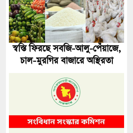
স্বস্তি ফিরছে সবজি-আলু-পেঁয়াজে,
চাল-মুরগির বাজারে অস্থিরতা