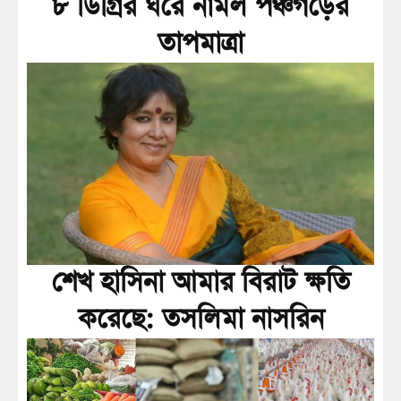
৮ ডিগ্রির ঘরে নামল পঞ্চগড়ের
তাপমাত্রা
শেখ হাসিনা আমার বিরাট ক্ষতি
করেছে: তসলিমা নাসরিন