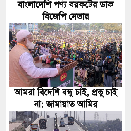
বাংলাদেশি পণ্য বয়কটের ডাক
বিজেপি নেতার
আমরা বিদেশি বন্ধু চাই, প্রভু চাই
না: জামায়াত আমির