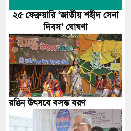
২৫ ফেব্রুয়ারি ‘জাতীয় শহীদ সেনা
দিবস’ ঘোষণা
রঙিন উৎসবে বসন্ত বরণ