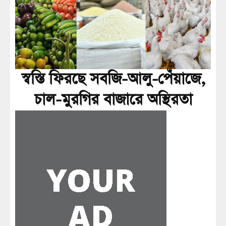
স্বস্তি ফিরছে সবজি-আলু-পেঁয়াজে,
চাল-মুরগির বাজারে অস্থিরতা