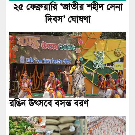
২৫ ফেব্রুয়ারি ‘জাতীয় শহীদ সেনা
দিবস’ ঘোষণা
রঙিন উৎসবে বসন্ত বরণ