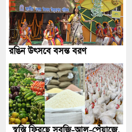
রঙিন উৎসবে বসন্ত বরণ
স্বস্তি ফিরছে সবজি-আলু-পেঁয়াজে,