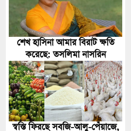
শেখ হাসিনা আমার বিরাট ক্ষতি
করেছে: তসলিমা নাসরিন
স্বস্তি ফিরছে সবজি-আলু-পেঁয়াজে,