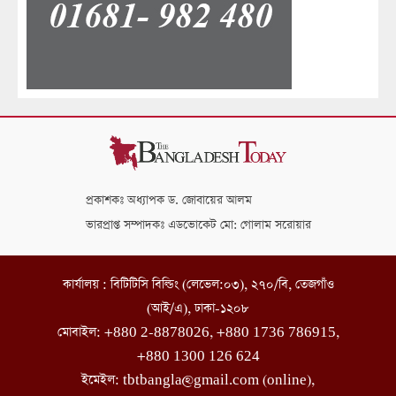
প্রকাশকঃ অধ্যাপক ড. জোবায়ের আলম
ভারপ্রাপ্ত সম্পাদকঃ এডভোকেট মো: গোলাম সরোয়ার
কার্যালয় : বিটিটিসি বিল্ডিং (লেভেল:০৩), ২৭০/বি, তেজগাঁও
(আই/এ), ঢাকা-১২০৮
মোবাইল: +880 2-8878026, +880 1736 786915,
+880 1300 126 624
ইমেইল: tbtbangla@gmail.com (online),