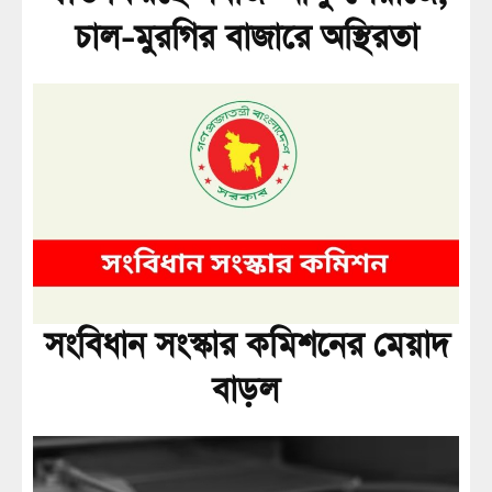
চাল-মুরগির বাজারে অস্থিরতা
সংবিধান সংস্কার কমিশনের মেয়াদ
বাড়ল