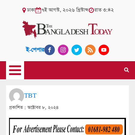
ঢাকা
৭ই আগস্ট, ২০২৬ খ্রিস্টাব্দ
রাত ৩:৪২
ই-পেপার
TBT
প্রকাশিত :
অক্টোবর ৮, ২০২৪