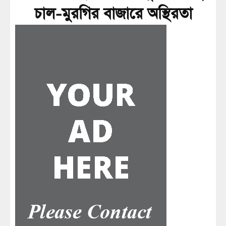
চাল-মুরগির বাজারে অস্থিরতা