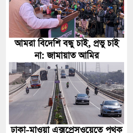
আমরা বিদেশি বন্ধু চাই, প্রভু চাই
না: জামায়াত আমির
ঢাকা-মাওয়া এক্সপ্রেসওয়েতে পৃথক