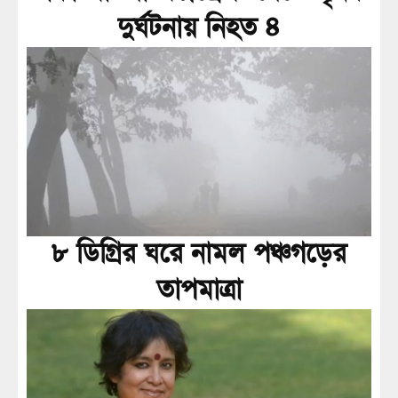
দুর্ঘটনায় নিহত ৪
৮ ডিগ্রির ঘরে নামল পঞ্চগড়ের
তাপমাত্রা