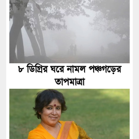
৮ ডিগ্রির ঘরে নামল পঞ্চগড়ের
তাপমাত্রা