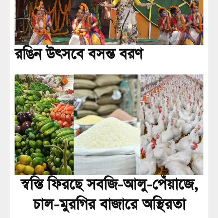
রঙিন উৎসবে বসন্ত বরণ
স্বস্তি ফিরছে সবজি-আলু-পেঁয়াজে,
চাল-মুরগির বাজারে অস্থিরতা