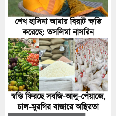
শেখ হাসিনা আমার বিরাট ক্ষতি
করেছে: তসলিমা নাসরিন
স্বস্তি ফিরছে সবজি-আলু-পেঁয়াজে,
চাল-মুরগির বাজারে অস্থিরতা