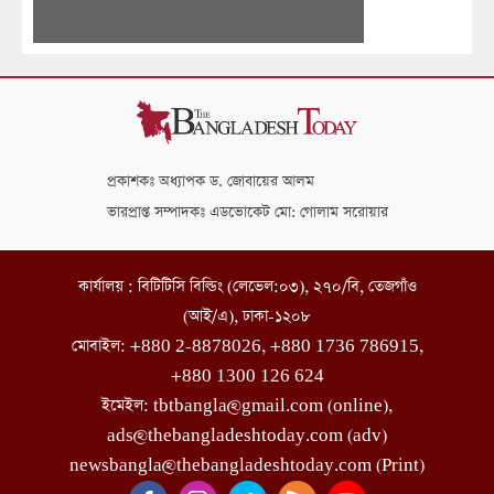
প্রকাশকঃ অধ্যাপক ড. জোবায়ের আলম
ভারপ্রাপ্ত সম্পাদকঃ এডভোকেট মো: গোলাম সরোয়ার
কার্যালয় : বিটিটিসি বিল্ডিং (লেভেল:০৩), ২৭০/বি, তেজগাঁও
(আই/এ), ঢাকা-১২০৮
মোবাইল: +880 2-8878026, +880 1736 786915,
+880 1300 126 624
ইমেইল: tbtbangla@gmail.com (online),
ads@thebangladeshtoday.com (adv)
newsbangla@thebangladeshtoday.com (Print)