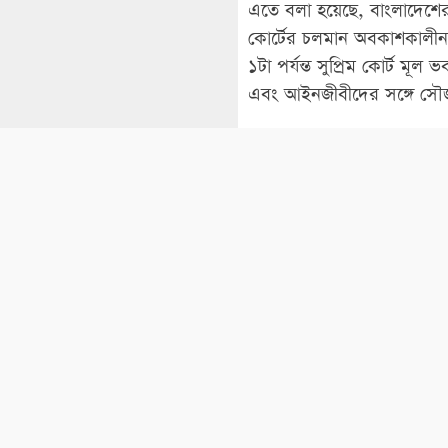
এতে বলা হয়েছে, বাংলাদেশের 
কোর্টের চলমান অবকাশকালীন 
১টা পর্যন্ত সুপ্রিম কোর্ট মূ
এবং আইনজীবীদের সঙ্গে সৌজন
এ সৌজন্য সাক্ষাতে সংশ্লিষ্ট
অবকাশ শেষে প্রধান বিচারপত
আইনজীবীরা জানায়, বার ও বেঞ্চে