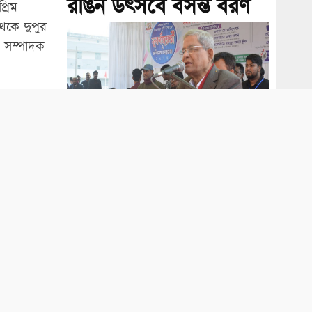
রঙিন উৎসবে বসন্ত বরণ
্রিম
েকে দুপুর
 ও সম্পাদক
ালতে দীর্ঘ
ফ্যাসিবাদী সরকার ২৮০
বিলিয়ন ডলার পাচার
করেছে: ফখরুল