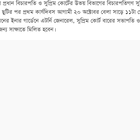
প্রধান বিচারপতি ও সুপ্রিম কোর্টের উভয় বিভাগের বিচারপতিগণ সুপ
ছুটির পর প্রথম কার্যদিবস আগামী ২০ অক্টোবর বেলা সাড়ে ১১টা থ
ল ভবনের ইনার গার্ডেনে এটর্নি জেনারেল, সুপ্রিম কোর্ট বারের সভাপতি
্য সাক্ষাতে মিলিত হবেন।
 সবাইকে উপস্থিত থাকার জন্য অনুরোধ করা হয়েছে। দেশের সর্বোচ্চ আদ
ির সৌজন্য সাক্ষাতে মিলিত হওয়া এখানে একটি রেওয়াজ।
র সোহার্দ্য সৃষ্টির ক্ষেত্রে এটি ইতিবাচক ভূমিকা রাখে। সূত্র: বাসস