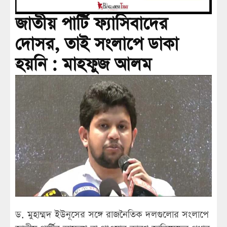
জাতীয় পার্টি ফ্যাসিবাদের
দোসর, তাই সংলাপে ডাকা
হয়নি : মাহফুজ আলম
ড. মুহাম্মদ ইউনূসের সঙ্গে রাজনৈতিক দলগুলোর সংলাপে