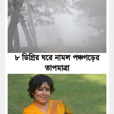
৮ ডিগ্রির ঘরে নামল পঞ্চগড়ের
তাপমাত্রা