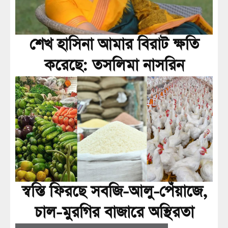
শেখ হাসিনা আমার বিরাট ক্ষতি
করেছে: তসলিমা নাসরিন
স্বস্তি ফিরছে সবজি-আলু-পেঁয়াজে,
চাল-মুরগির বাজারে অস্থিরতা