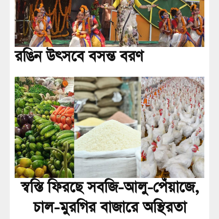
রঙিন উৎসবে বসন্ত বরণ
স্বস্তি ফিরছে সবজি-আলু-পেঁয়াজে,
চাল-মুরগির বাজারে অস্থিরতা