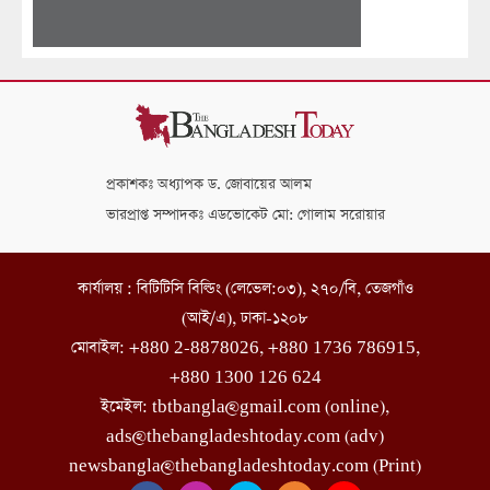
প্রকাশকঃ অধ্যাপক ড. জোবায়ের আলম
ভারপ্রাপ্ত সম্পাদকঃ এডভোকেট মো: গোলাম সরোয়ার
কার্যালয় : বিটিটিসি বিল্ডিং (লেভেল:০৩), ২৭০/বি, তেজগাঁও
(আই/এ), ঢাকা-১২০৮
মোবাইল: +880 2-8878026, +880 1736 786915,
+880 1300 126 624
ইমেইল: tbtbangla@gmail.com (online),
ads@thebangladeshtoday.com (adv)
newsbangla@thebangladeshtoday.com (Print)