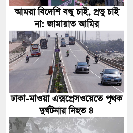
আমরা বিদেশি বন্ধু চাই, প্রভু চাই
না: জামায়াত আমির
ঢাকা-মাওয়া এক্সপ্রেসওয়েতে পৃথক
দুর্ঘটনায় নিহত ৪