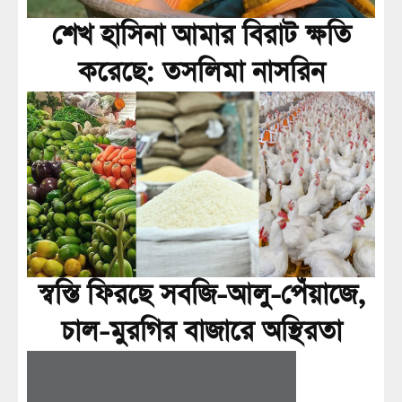
শেখ হাসিনা আমার বিরাট ক্ষতি
করেছে: তসলিমা নাসরিন
স্বস্তি ফিরছে সবজি-আলু-পেঁয়াজে,
চাল-মুরগির বাজারে অস্থিরতা