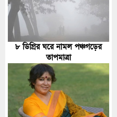
৮ ডিগ্রির ঘরে নামল পঞ্চগড়ের
তাপমাত্রা