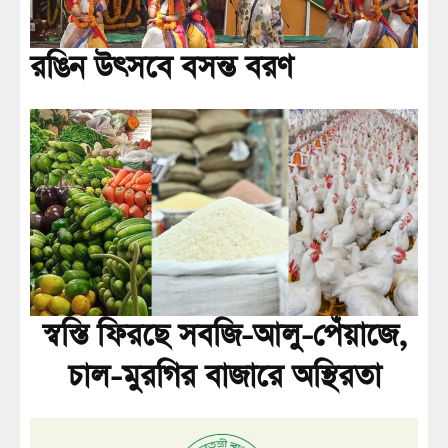
রঙিন উৎসবে বসন্ত বরণ
স্বস্তি ফিরছে সবজি-আলু-পেঁয়াজে,
চাল-মুরগির বাজারে অস্থিরতা