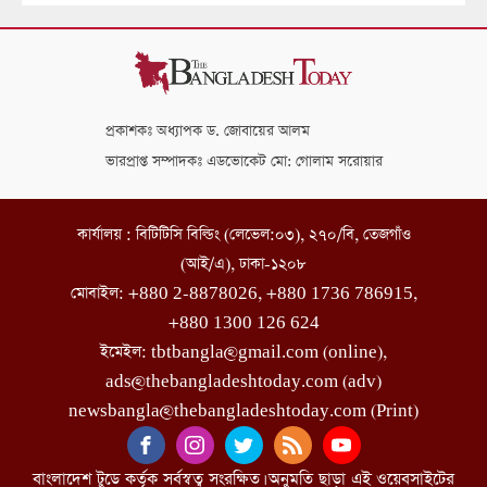
প্রকাশকঃ অধ্যাপক ড. জোবায়ের আলম
ভারপ্রাপ্ত সম্পাদকঃ এডভোকেট মো: গোলাম সরোয়ার
কার্যালয় : বিটিটিসি বিল্ডিং (লেভেল:০৩), ২৭০/বি, তেজগাঁও
(আই/এ), ঢাকা-১২০৮
মোবাইল: +880 2-8878026, +880 1736 786915,
+880 1300 126 624
ইমেইল: tbtbangla@gmail.com (online),
ads@thebangladeshtoday.com (adv)
newsbangla@thebangladeshtoday.com (Print)
বাংলাদেশ টুডে কর্তৃক সর্বস্বত্ব সংরক্ষিত। অনুমতি ছাড়া এই ওয়েবসাইটের