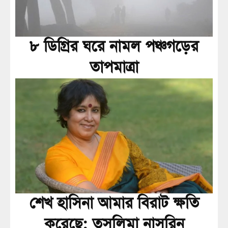
৮ ডিগ্রির ঘরে নামল পঞ্চগড়ের
তাপমাত্রা
শেখ হাসিনা আমার বিরাট ক্ষতি
করেছে: তসলিমা নাসরিন