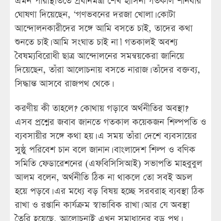
এমন পরিস্থিতিতে প্রধানমন্ত্রী শেখ হাসিনা গতকাল শনিবার
ঘোষণা দিয়েছেন, ‘গণভবনের দরজা খোলা। কোটা
আন্দোলনকারীদের সঙ্গে আমি বসতে চাই, তাদের কথা
শুনতে চাই। আমি সংঘাত চাই না।’ গতকালই অবশ্য
বৈষম্যবিরোধী ছাত্র আন্দোলনের সমন্বয়কেরা জানিয়ে
দিয়েছেন, তাঁরা আলোচনায় বসতে নারাজ। তাঁদের বক্তব্য,
সিদ্ধান্ত আসবে রাজপথ থেকে।
করণীয় কী তাহলে? কোথায় গড়াবে অর্থনীতির অবস্থা?
এসব প্রশ্নের জবাব জানতে গতকাল কয়েকজন শিল্পপতি ও
ব্যবসায়ীর সঙ্গে কথা হয়। এ সময় তাঁরা দেশে ব্যবসায়ের
সুষ্ঠু পরিবেশ চান বলে জানান। বাংলাদেশ শিল্প ও বণিক
সমিতি ফেডারেশনের (এফবিসিসিআই) সভাপতি মাহবুবুল
আলম বলেন, অর্থনীতি ঠিক না থাকলে তো সবই অচল
হয়ে পড়বে। এর মধ্যে বড় বিষয় হচ্ছে সরবরাহ ব্যবস্থা ঠিক
রাখা ও রপ্তানি কার্যক্রম স্বাভাবিক রাখা। আর যে অবস্থা
তৈরি হয়েছে, আলোচনাই এখন সমাধানের বড় পথ।