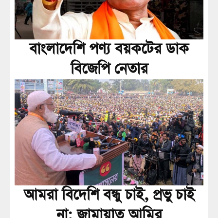
বাংলাদেশি পণ্য বয়কটের ডাক
বিজেপি নেতার
আমরা বিদেশি বন্ধু চাই, প্রভু চাই
না: জামায়াত আমির