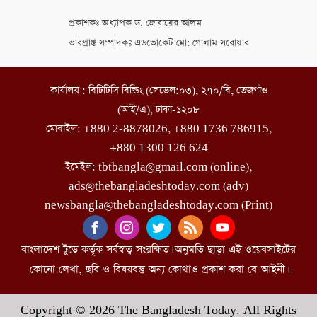
প্রকাশকঃ অধ্যাপক ড. জোবায়ের আলম
ভারপ্রাপ্ত সম্পাদকঃ এডভোকেট মো: গোলাম সরোয়ার
কার্যালয় : বিটিটিসি বিল্ডিং (লেভেল:০৩), ২৭০/বি, তেজগাঁও
(আই/এ), ঢাকা-১২০৮
মোবাইল: +880 2-8878026, +880 1736 786915,
+880 1300 126 624
ইমেইল: tbtbangla@gmail.com (online),
ads@thebangladeshtoday.com (adv)
newsbangla@thebangladeshtoday.com (Print)
বাংলাদেশ টুডে কর্তৃক সর্বস্বত্ব সংরক্ষিত। অনুমতি ছাড়া এই ওয়েবসাইটের
কোনো লেখা, ছবি ও বিষয়বস্তু অন্য কোথাও প্রকাশ করা বে-আইনী।
Copyright © 2026 The Bangladesh Today. All Rights