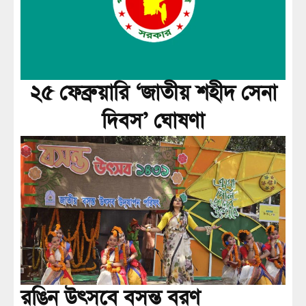
২৫ ফেব্রুয়ারি ‘জাতীয় শহীদ সেনা
দিবস’ ঘোষণা
রঙিন উৎসবে বসন্ত বরণ