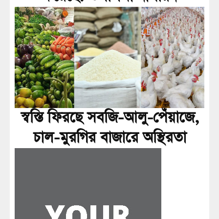
স্বস্তি ফিরছে সবজি-আলু-পেঁয়াজে,
চাল-মুরগির বাজারে অস্থিরতা