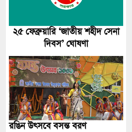
২৫ ফেব্রুয়ারি ‘জাতীয় শহীদ সেনা
দিবস’ ঘোষণা
রঙিন উৎসবে বসন্ত বরণ