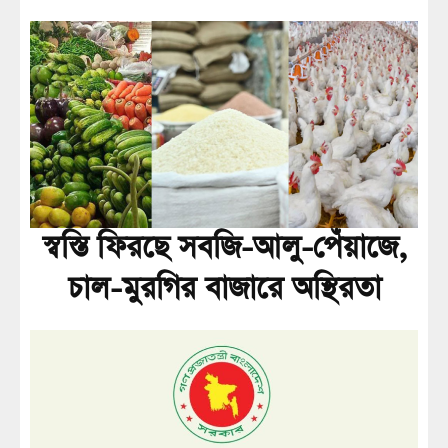
স্বস্তি ফিরছে সবজি-আলু-পেঁয়াজে,
চাল-মুরগির বাজারে অস্থিরতা