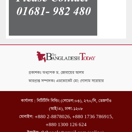
প্রকাশকঃ অধ্যাপক ড. জোবায়ের আলম
ভারপ্রাপ্ত সম্পাদকঃ এডভোকেট মো: গোলাম সরোয়ার
কার্যালয় : বিটিটিসি বিল্ডিং (লেভেল:০৩), ২৭০/বি, তেজগাঁও
(আই/এ), ঢাকা-১২০৮
মোবাইল: +880 2-8878026, +880 1736 786915,
+880 1300 126 624