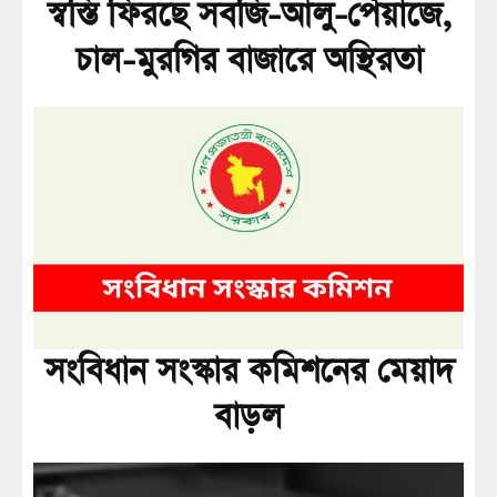
স্বস্তি ফিরছে সবজি-আলু-পেঁয়াজে,
চাল-মুরগির বাজারে অস্থিরতা
সংবিধান সংস্কার কমিশনের মেয়াদ
বাড়ল