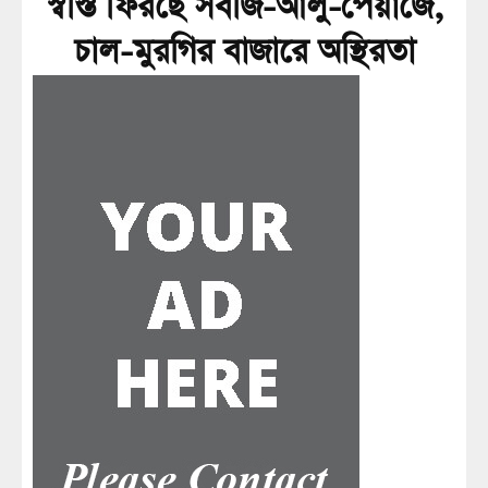
স্বস্তি ফিরছে সবজি-আলু-পেঁয়াজে,
চাল-মুরগির বাজারে অস্থিরতা