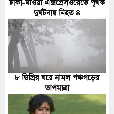
ঢাকা-মাওয়া এক্সপ্রেসওয়েতে পৃথক
দুর্ঘটনায় নিহত ৪
৮ ডিগ্রির ঘরে নামল পঞ্চগড়ের
তাপমাত্রা