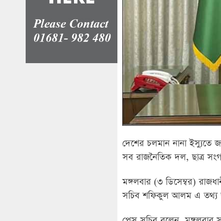
দেশের চলমান নানা ইস্যুতে জা
সব রাজনৈতিক দল, ছাত্র সংগঠ
মঙ্গলবার (৩ ডিসেম্বর) রাজধ
সচিব শফিকুল আলম এ তথ্য 
প্রেস সচিব বলেন, মঙ্গলবার স