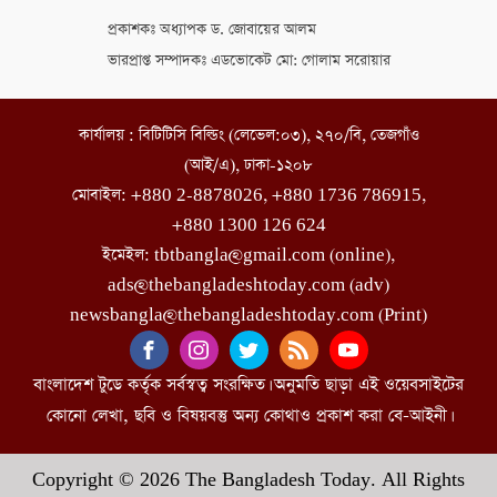
প্রকাশকঃ অধ্যাপক ড. জোবায়ের আলম
ভারপ্রাপ্ত সম্পাদকঃ এডভোকেট মো: গোলাম সরোয়ার
কার্যালয় : বিটিটিসি বিল্ডিং (লেভেল:০৩), ২৭০/বি, তেজগাঁও
(আই/এ), ঢাকা-১২০৮
মোবাইল: +880 2-8878026, +880 1736 786915,
+880 1300 126 624
ইমেইল: tbtbangla@gmail.com (online),
ads@thebangladeshtoday.com (adv)
newsbangla@thebangladeshtoday.com (Print)
বাংলাদেশ টুডে কর্তৃক সর্বস্বত্ব সংরক্ষিত। অনুমতি ছাড়া এই ওয়েবসাইটের
কোনো লেখা, ছবি ও বিষয়বস্তু অন্য কোথাও প্রকাশ করা বে-আইনী।
Copyright © 2026 The Bangladesh Today. All Rights