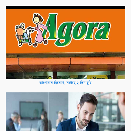
আগোরায় নিয়োগ, সপ্তাহে ২ দিন ছুটি