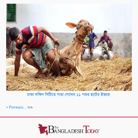
ঢাকা দক্ষিণ সিটিতে যারা পেলেন ১১ পশুর হাটের ইজারা
« Previous
১
…
৭
৮
৯