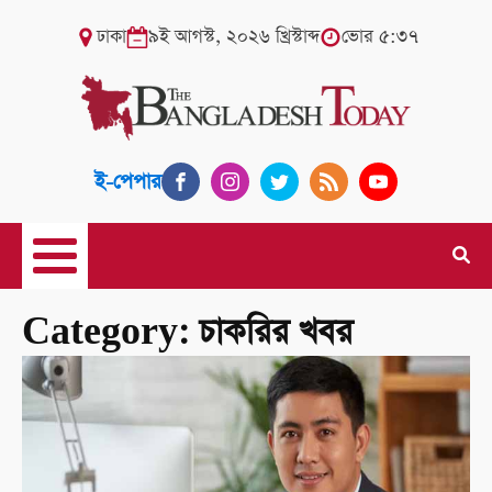
ঢাকা
৯ই আগস্ট, ২০২৬ খ্রিস্টাব্দ
ভোর ৫:৩৭
ই-পেপার
Category:
চাকরির খবর