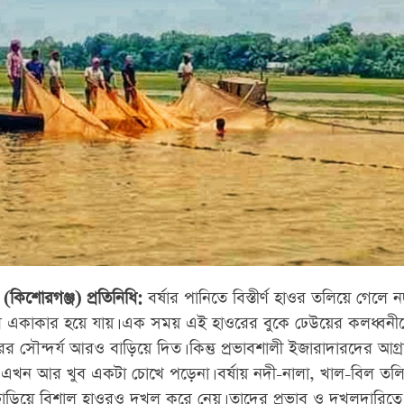
(কিশোরগঞ্জ) প্রতিনিধি:
বর্ষার পানিতে বিস্তীর্ণ হাওর তলিয়ে গেলে ন
 একাকার হয়ে যায়। এক সময় এই হাওরের বুকে ঢেউয়ের কলধ্বন
 সৌন্দর্য আরও বাড়িয়ে দিত। কিন্তু প্রভাবশালী ইজারাদারদের আগ্র
য এখন আর খুব একটা চোখে পড়েনা। বর্ষায় নদী-নালা, খাল-বিল তল
ছাড়িয়ে বিশাল হাওরও দখল করে নেয়। তাদের প্রভাব ও দখলদারিত্ব