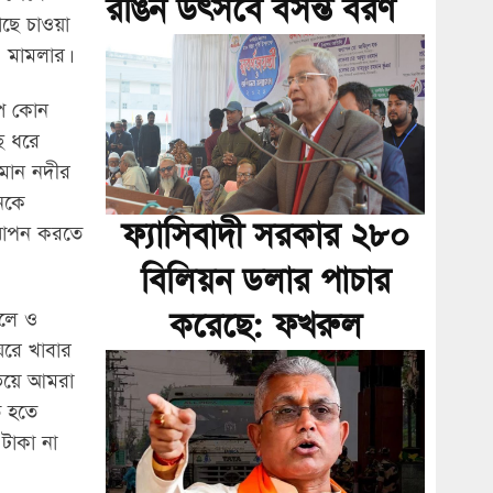
রঙিন উৎসবে বসন্ত বরণ
াছে চাওয়া
ও মামলার।
্প কোন
ছ ধরে
লমান নদীর
নকে
ফ্যাসিবাদী সরকার ২৮০
 যাপন করতে
বিলিয়ন ডলার পাচার
করেছে: ফখরুল
েলে ও
ঘরে খাবার
 ভয়ে আমরা
 হতে
টাকা না