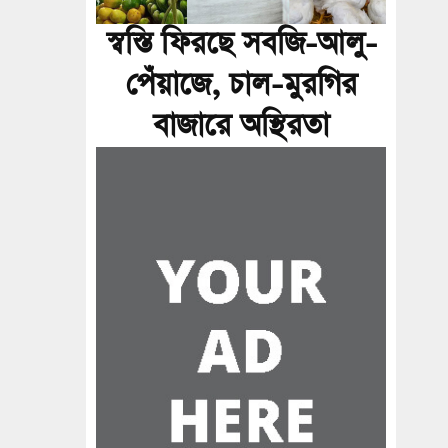
স্বস্তি ফিরছে সবজি-আলু-
পেঁয়াজে, চাল-মুরগির
বাজারে অস্থিরতা