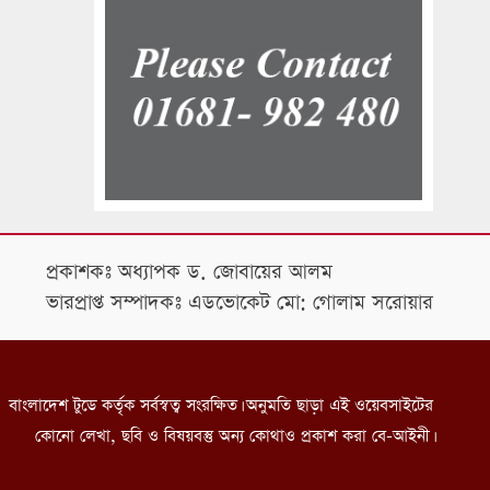
প্রকাশকঃ অধ্যাপক ড. জোবায়ের আলম
ভারপ্রাপ্ত সম্পাদকঃ এডভোকেট মো: গোলাম সরোয়ার
বাংলাদেশ টুডে কর্তৃক সর্বস্বত্ব সংরক্ষিত। অনুমতি ছাড়া এই ওয়েবসাইটের
কোনো লেখা, ছবি ও বিষয়বস্তু অন্য কোথাও প্রকাশ করা বে-আইনী।