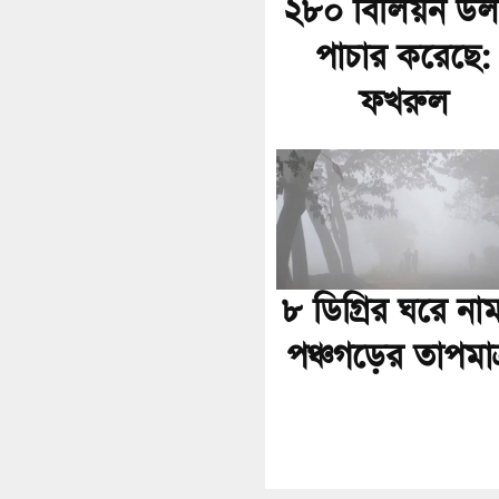
২৮০ বিলিয়ন ডল
পাচার করেছে:
ফখরুল
৮ ডিগ্রির ঘরে না
পঞ্চগড়ের তাপমাত্