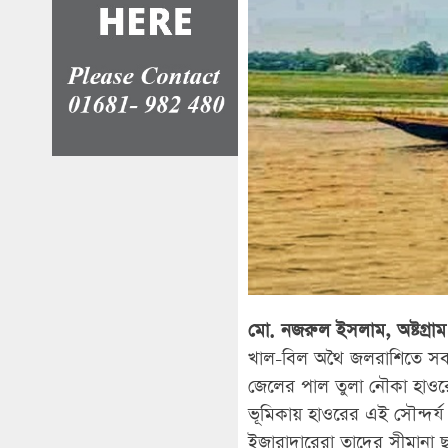
মো. নজরুল ইসলাম, অষ্টগ্রাম 
খাল-বিল অথৈ জলরাশিতে সব
জেলের পাল তুলা নৌকা হাওরের
ভূমিকায় হাওরের এই সৌন্দর্
ইজারাদারেরা তাদের সীমানা 