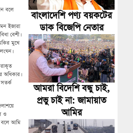
ীন বলে
বাংলাদেশি পণ্য বয়কটের
ডাক বিজেপি নেতার
এমন ইজারা
বিধা বেশী।
মকির মুখে
 লংঘন।
রাকৃত
র অধিকার।
সতর্ক
আমরা বিদেশি বন্ধু চাই,
প্রভু চাই না: জামায়াত
 জলাশয়ে
আমির
ে ও
িত বলে আমি