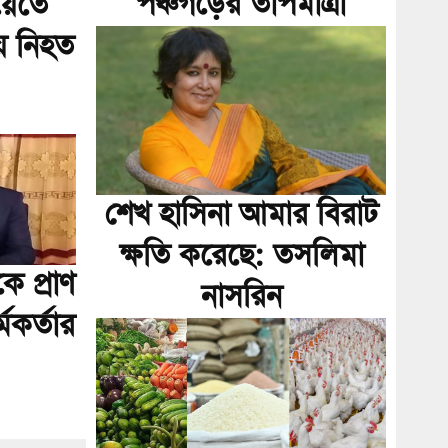
পঞ্চগড়ের তাপমাত্রা
য়েতে
য় নিহত
শেখ হাসিনা আমার বিরাট
ক্ষতি করেছে: তসলিমা
 প্রাণ
নাসরিন
মকর্তার