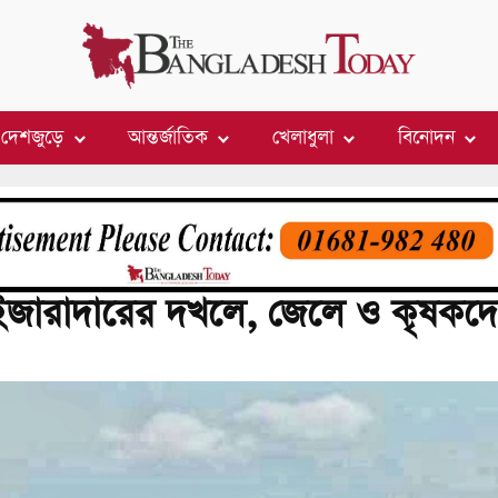
দেশজুড়ে
আন্তর্জাতিক
খেলাধুলা
বিনোদন
য় ইজারাদারের দখলে, জেলে ও কৃষকদ