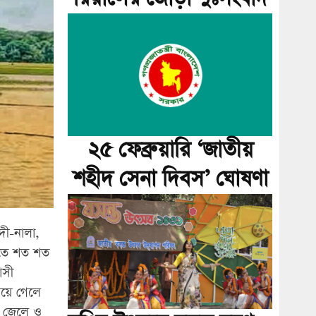
২৫ ফেব্রুয়ারি ‘জাতীয়
শহীদ সেনা দিবস’ ঘোষণা
দী-নালা,
ীতে শত শত
াসী
িয়ে গেলে
ে জেলে ও