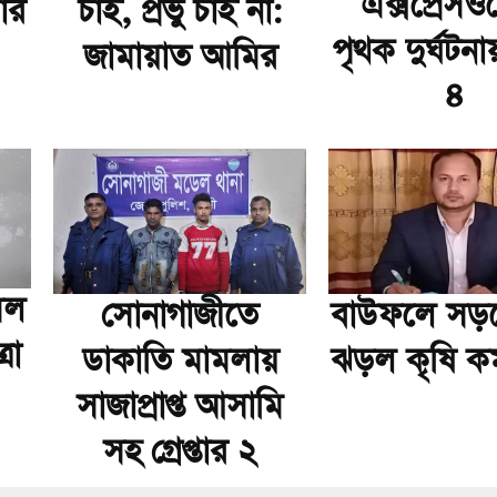
এক্সপ্রেসও
ার
চাই, প্রভু চাই না:
পৃথক দুর্ঘটনা
জামায়াত আমির
৪
মল
সোনাগাজীতে
বাউফলে সড়কে
রা
ডাকাতি মামলায়
ঝড়ল কৃষি কর্
সাজাপ্রাপ্ত আসামি
সহ গ্রেপ্তার ২