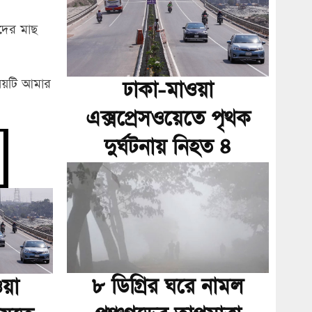
েদের মাছ
িষয়টি আমার
ঢাকা-মাওয়া
এক্সপ্রেসওয়েতে পৃথক
দুর্ঘটনায় নিহত ৪
৮ ডিগ্রির ঘরে নামল
য়া