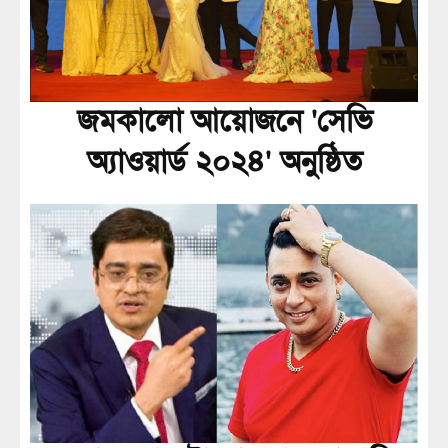
জমকালো আয়োজনে 'সেভি
অ্যাওয়ার্ড ২০২৪' অনুষ্ঠিত