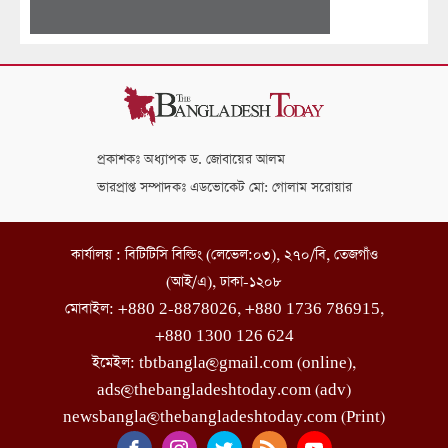
প্রকাশকঃ অধ্যাপক ড. জোবায়ের আলম
ভারপ্রাপ্ত সম্পাদকঃ এডভোকেট মো: গোলাম সরোয়ার
কার্যালয় : বিটিটিসি বিল্ডিং (লেভেল:০৩), ২৭০/বি, তেজগাঁও
(আই/এ), ঢাকা-১২০৮
মোবাইল: +880 2-8878026, +880 1736 786915,
+880 1300 126 624
ইমেইল: tbtbangla@gmail.com (online),
ads@thebangladeshtoday.com (adv)
newsbangla@thebangladeshtoday.com (Print)