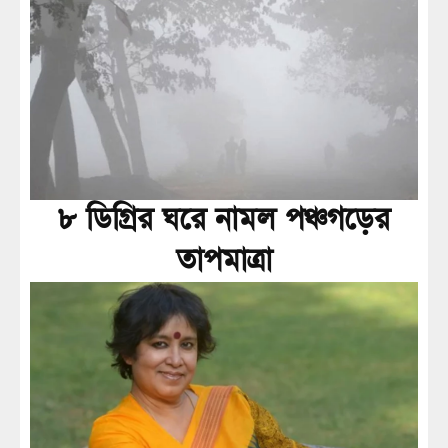
৮ ডিগ্রির ঘরে নামল পঞ্চগড়ের
তাপমাত্রা