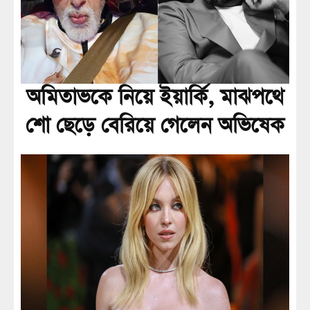
অমিতাভকে নিয়ে ইয়ার্কি, মাঝপথে
শো ছেড়ে বেরিয়ে গেলেন অভিষেক