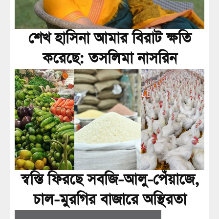
শেখ হাসিনা আমার বিরাট ক্ষতি
করেছে: তসলিমা নাসরিন
স্বস্তি ফিরছে সবজি-আলু-পেঁয়াজে,
চাল-মুরগির বাজারে অস্থিরতা