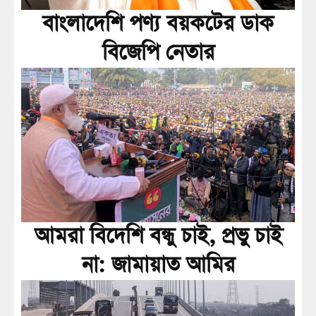
বাংলাদেশি পণ্য বয়কটের ডাক
বিজেপি নেতার
আমরা বিদেশি বন্ধু চাই, প্রভু চাই
না: জামায়াত আমির