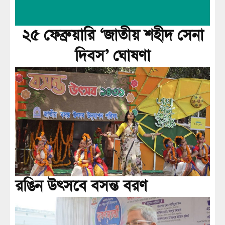
২৫ ফেব্রুয়ারি ‘জাতীয় শহীদ সেনা
দিবস’ ঘোষণা
রঙিন উৎসবে বসন্ত বরণ