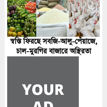
স্বস্তি ফিরছে সবজি-আলু-পেঁয়াজে,
চাল-মুরগির বাজারে অস্থিরতা