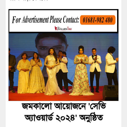
জমকালো আয়োজনে 'সেভি
অ্যাওয়ার্ড ২০২৪' অনুষ্ঠিত