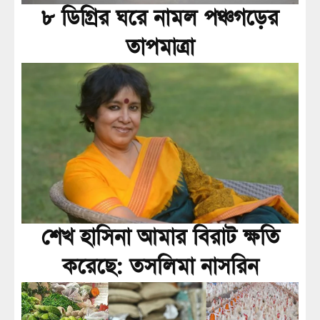
৮ ডিগ্রির ঘরে নামল পঞ্চগড়ের
তাপমাত্রা
শেখ হাসিনা আমার বিরাট ক্ষতি
করেছে: তসলিমা নাসরিন