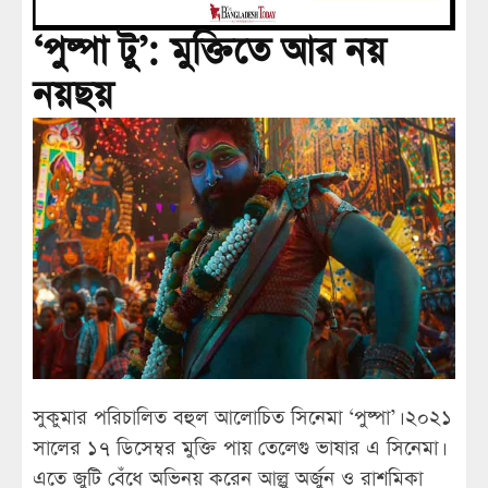
‘পুষ্পা টু’: মুক্তিতে আর নয়
নয়ছয়
সুকুমার পরিচালিত বহুল আলোচিত সিনেমা ‘পুষ্পা’। ২০২১
সালের ১৭ ডিসেম্বর মুক্তি পায় তেলেগু ভাষার এ সিনেমা।
এতে জুটি বেঁধে অভিনয় করেন আল্লু অর্জুন ও রাশমিকা