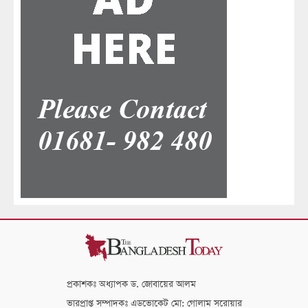
প্রকাশকঃ অধ্যাপক ড. জোবায়ের আলম
ভারপ্রাপ্ত সম্পাদকঃ এডভোকেট মো: গোলাম সরোয়ার