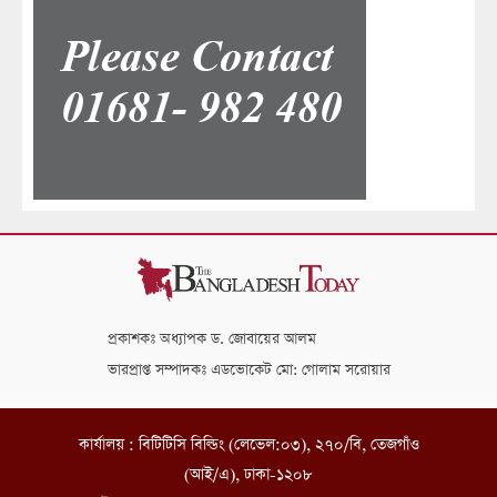
প্রকাশকঃ অধ্যাপক ড. জোবায়ের আলম
ভারপ্রাপ্ত সম্পাদকঃ এডভোকেট মো: গোলাম সরোয়ার
কার্যালয় : বিটিটিসি বিল্ডিং (লেভেল:০৩), ২৭০/বি, তেজগাঁও
(আই/এ), ঢাকা-১২০৮