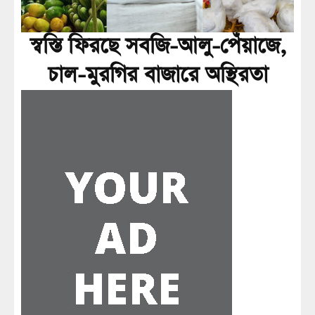
স্বস্তি ফিরছে সবজি-আলু-পেঁয়াজে,
চাল-মুরগির বাজারে অস্থিরতা