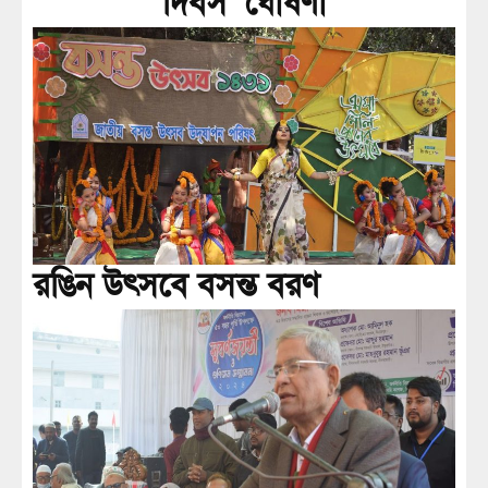
দিবস’ ঘোষণা
রঙিন উৎসবে বসন্ত বরণ