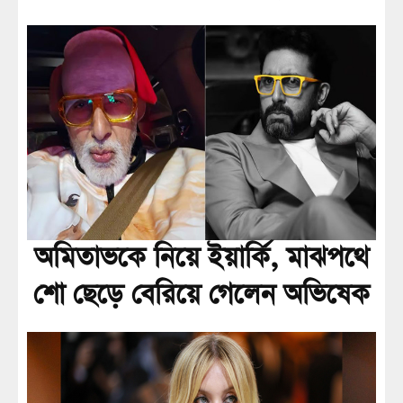
অমিতাভকে নিয়ে ইয়ার্কি, মাঝপথে
শো ছেড়ে বেরিয়ে গেলেন অভিষেক