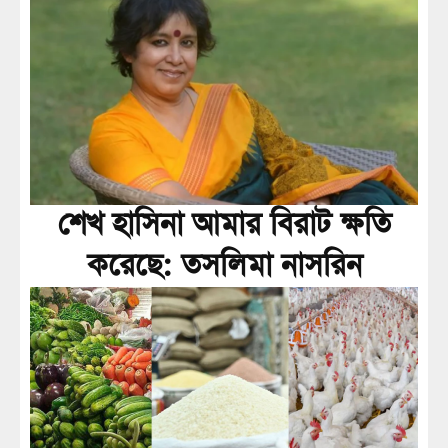
শেখ হাসিনা আমার বিরাট ক্ষতি
করেছে: তসলিমা নাসরিন