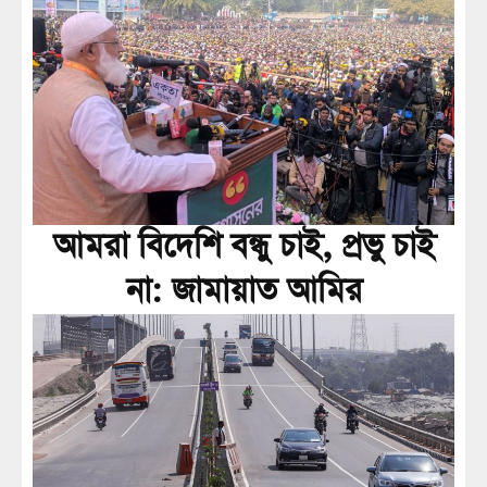
আমরা বিদেশি বন্ধু চাই, প্রভু চাই
না: জামায়াত আমির