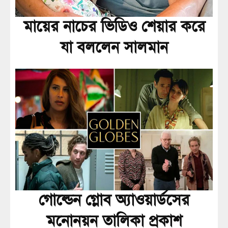
মায়ের নাচের ভিডিও শেয়ার করে
যা বললেন সালমান
গোল্ডেন গ্লোব অ্যাওয়ার্ডসের
মনোনয়ন তালিকা প্রকাশ