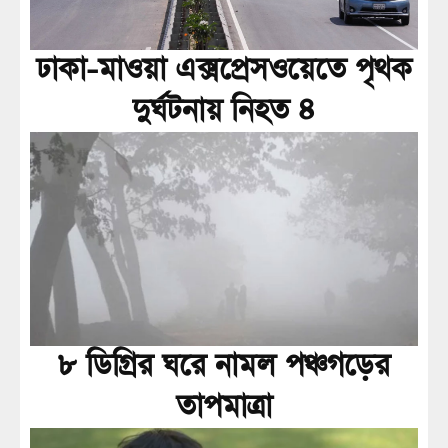
ঢাকা-মাওয়া এক্সপ্রেসওয়েতে পৃথক
দুর্ঘটনায় নিহত ৪
৮ ডিগ্রির ঘরে নামল পঞ্চগড়ের
তাপমাত্রা