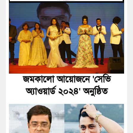
জমকালো আয়োজনে 'সেভি
অ্যাওয়ার্ড ২০২৪' অনুষ্ঠিত