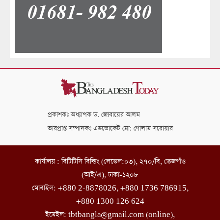
প্রকাশকঃ অধ্যাপক ড. জোবায়ের আলম
ভারপ্রাপ্ত সম্পাদকঃ এডভোকেট মো: গোলাম সরোয়ার
কার্যালয় : বিটিটিসি বিল্ডিং (লেভেল:০৩), ২৭০/বি, তেজগাঁও
(আই/এ), ঢাকা-১২০৮
মোবাইল: +880 2-8878026, +880 1736 786915,
+880 1300 126 624
ইমেইল: tbtbangla@gmail.com (online),