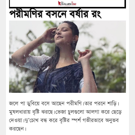
পরীমণির বসনে বর্ষার রং
জলে পা ডুবিয়ে বসে আছেন পরীমণি। তার পরনে শাড়ি।
মুষলধারায় বৃষ্টি ঝরছে। ভেজা চুলগুলো আলগা করে ছেড়ে
দেওয়া। দু’চোখ বন্ধ করে বৃষ্টির স্পর্শ গভীরভাবে অনুভব
করছেন।