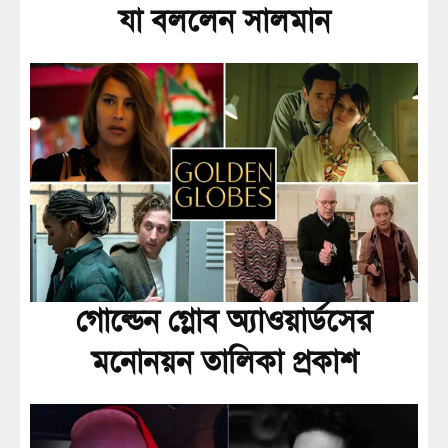
যা বললেন সালমান
গোল্ডেন গ্লোব অ্যাওয়ার্ডসের
মনোনয়ন তালিকা প্রকাশ