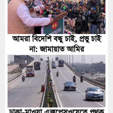
আমরা বিদেশি বন্ধু চাই, প্রভু চাই
না: জামায়াত আমির
ঢাকা-মাওয়া এক্সপ্রেসওয়েতে পৃথক