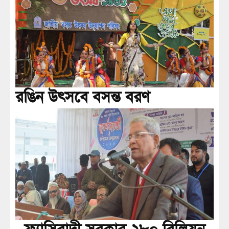
রঙিন উৎসবে বসন্ত বরণ