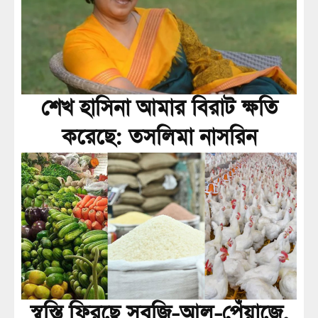
শেখ হাসিনা আমার বিরাট ক্ষতি
করেছে: তসলিমা নাসরিন
স্বস্তি ফিরছে সবজি-আলু-পেঁয়াজে,