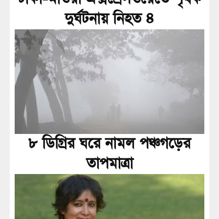
দুর্ঘটনায় নিহত ৪
৮ ডিগ্রির ঘরে নামল পঞ্চগড়ের
তাপমাত্রা