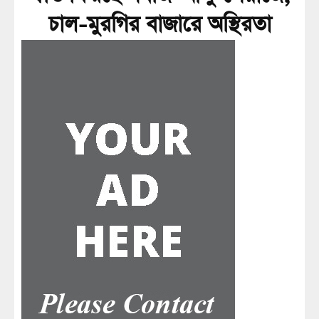
চাল-মুরগির বাজারে অস্থিরতা