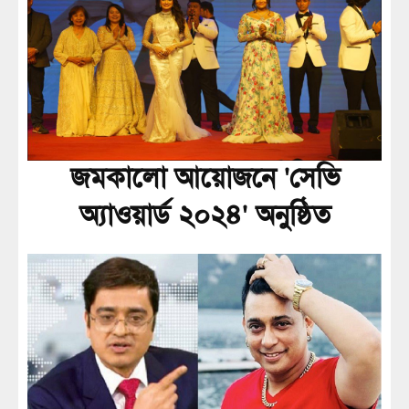
জমকালো আয়োজনে 'সেভি
অ্যাওয়ার্ড ২০২৪' অনুষ্ঠিত