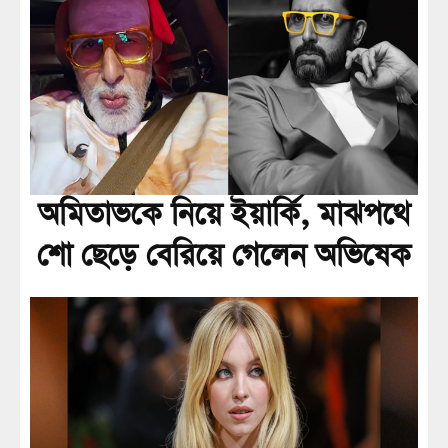
অমিতাভকে নিয়ে ইয়ার্কি, মাঝপথে
শো ছেড়ে বেরিয়ে গেলেন অভিষেক