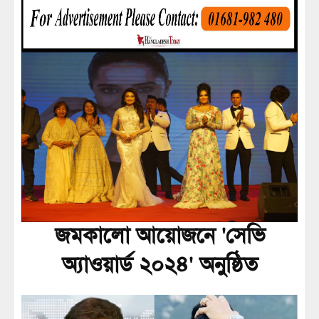
জমকালো আয়োজনে 'সেভি
অ্যাওয়ার্ড ২০২৪' অনুষ্ঠিত