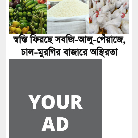
স্বস্তি ফিরছে সবজি-আলু-পেঁয়াজে,
চাল-মুরগির বাজারে অস্থিরতা