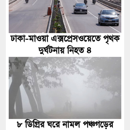
ঢাকা-মাওয়া এক্সপ্রেসওয়েতে পৃথক
দুর্ঘটনায় নিহত ৪
৮ ডিগ্রির ঘরে নামল পঞ্চগড়ের