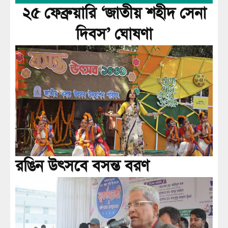
২৫ ফেব্রুয়ারি ‘জাতীয় শহীদ সেনা
দিবস’ ঘোষণা
রঙিন উৎসবে বসন্ত বরণ