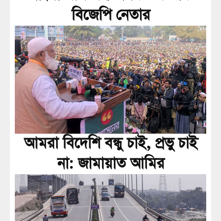
বিজেপি নেতার
আমরা বিদেশি বন্ধু চাই, প্রভু চাই
না: জামায়াত আমির