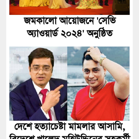
জমকালো আয়োজনে 'সেভি
অ্যাওয়ার্ড ২০২৪' অনুষ্ঠিত
দেশে হত্যাচেষ্টা মামলার আসামি,