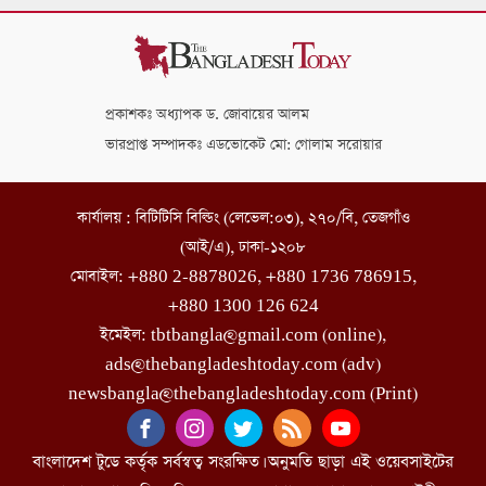
প্রকাশকঃ অধ্যাপক ড. জোবায়ের আলম
ভারপ্রাপ্ত সম্পাদকঃ এডভোকেট মো: গোলাম সরোয়ার
কার্যালয় : বিটিটিসি বিল্ডিং (লেভেল:০৩), ২৭০/বি, তেজগাঁও
(আই/এ), ঢাকা-১২০৮
মোবাইল: +880 2-8878026, +880 1736 786915,
+880 1300 126 624
ইমেইল: tbtbangla@gmail.com (online),
ads@thebangladeshtoday.com (adv)
newsbangla@thebangladeshtoday.com (Print)
বাংলাদেশ টুডে কর্তৃক সর্বস্বত্ব সংরক্ষিত। অনুমতি ছাড়া এই ওয়েবসাইটের