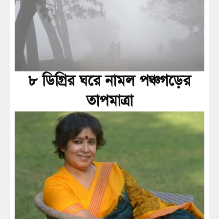
৮ ডিগ্রির ঘরে নামল পঞ্চগড়ের
তাপমাত্রা