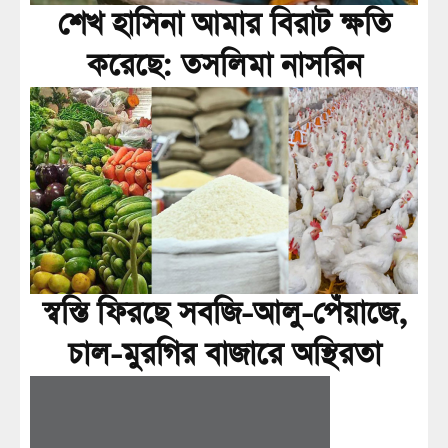
শেখ হাসিনা আমার বিরাট ক্ষতি
করেছে: তসলিমা নাসরিন
স্বস্তি ফিরছে সবজি-আলু-পেঁয়াজে,
চাল-মুরগির বাজারে অস্থিরতা