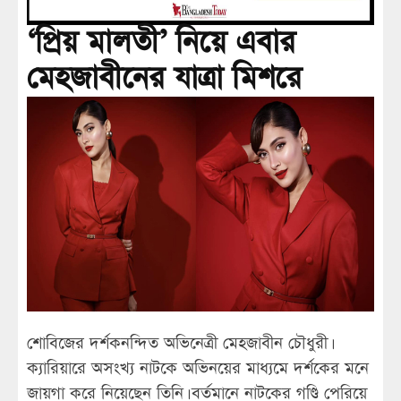
‘প্রিয় মালতী’ নিয়ে এবার
মেহজাবীনের যাত্রা মিশরে
শোবিজের দর্শকনন্দিত অভিনেত্রী মেহজাবীন চৌধুরী।
ক্যারিয়ারে অসংখ্য নাটকে অভিনয়ের মাধ্যমে দর্শকের মনে
জায়গা করে নিয়েছেন তিনি। বর্তমানে নাটকের গণ্ডি পেরিয়ে