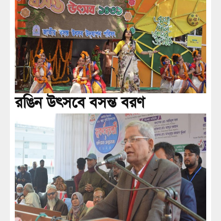
রঙিন উৎসবে বসন্ত বরণ