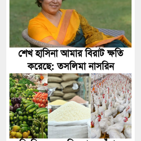
শেখ হাসিনা আমার বিরাট ক্ষতি
করেছে: তসলিমা নাসরিন