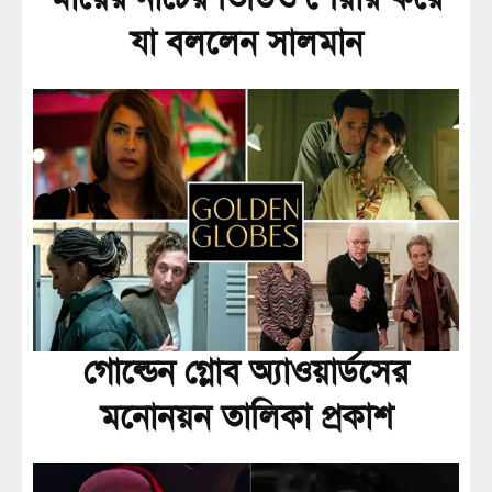
যা বললেন সালমান
গোল্ডেন গ্লোব অ্যাওয়ার্ডসের
মনোনয়ন তালিকা প্রকাশ