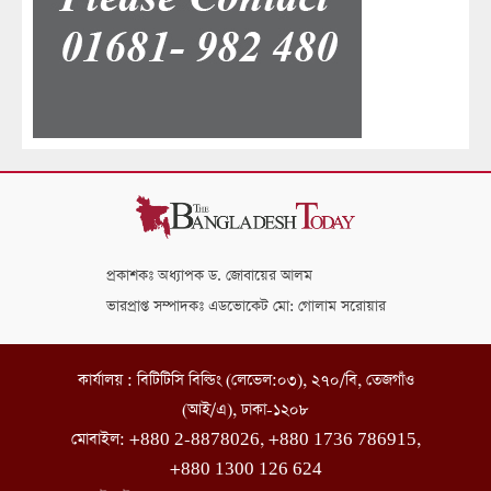
প্রকাশকঃ অধ্যাপক ড. জোবায়ের আলম
ভারপ্রাপ্ত সম্পাদকঃ এডভোকেট মো: গোলাম সরোয়ার
কার্যালয় : বিটিটিসি বিল্ডিং (লেভেল:০৩), ২৭০/বি, তেজগাঁও
(আই/এ), ঢাকা-১২০৮
মোবাইল: +880 2-8878026, +880 1736 786915,
+880 1300 126 624