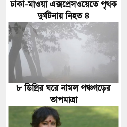
ঢাকা-মাওয়া এক্সপ্রেসওয়েতে পৃথক
দুর্ঘটনায় নিহত ৪
৮ ডিগ্রির ঘরে নামল পঞ্চগড়ের
তাপমাত্রা