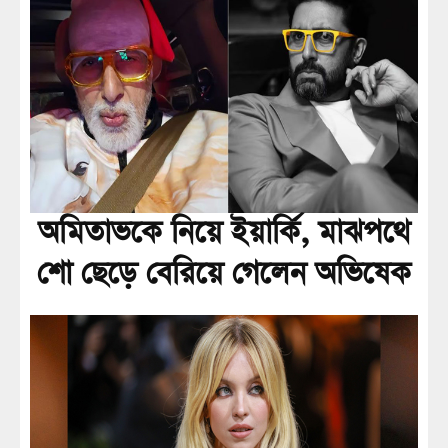
অমিতাভকে নিয়ে ইয়ার্কি, মাঝপথে
শো ছেড়ে বেরিয়ে গেলেন অভিষেক