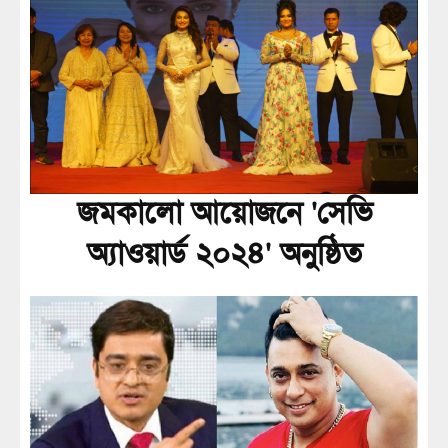
জমকালো আয়োজনে 'সেভি
অ্যাওয়ার্ড ২০২৪' অনুষ্ঠিত