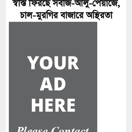
স্বস্তি ফিরছে সবজি-আলু-পেঁয়াজে,
চাল-মুরগির বাজারে অস্থিরতা