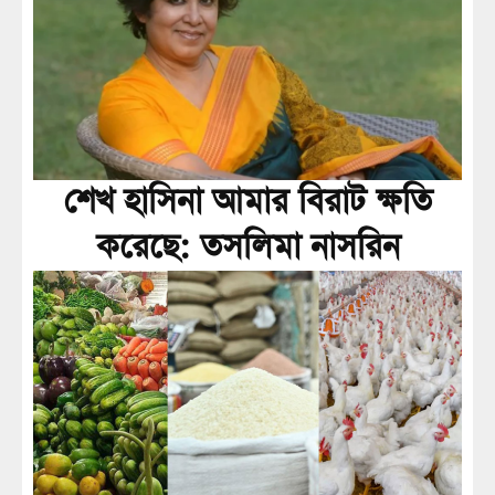
শেখ হাসিনা আমার বিরাট ক্ষতি
করেছে: তসলিমা নাসরিন