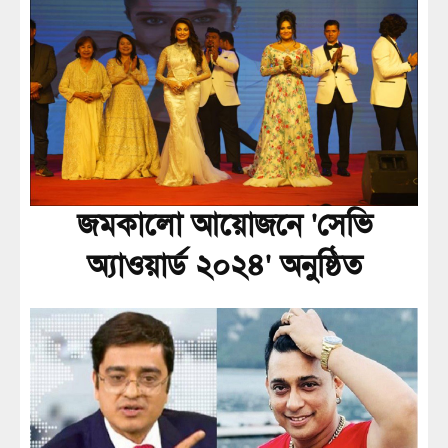
জমকালো আয়োজনে 'সেভি
অ্যাওয়ার্ড ২০২৪' অনুষ্ঠিত