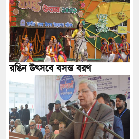
রঙিন উৎসবে বসন্ত বরণ