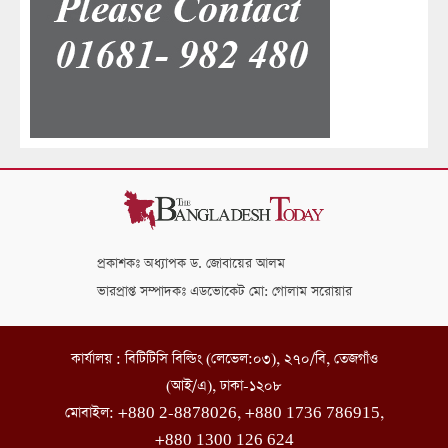
প্রকাশকঃ অধ্যাপক ড. জোবায়ের আলম
ভারপ্রাপ্ত সম্পাদকঃ এডভোকেট মো: গোলাম সরোয়ার
কার্যালয় : বিটিটিসি বিল্ডিং (লেভেল:০৩), ২৭০/বি, তেজগাঁও
(আই/এ), ঢাকা-১২০৮
মোবাইল: +880 2-8878026, +880 1736 786915,
+880 1300 126 624