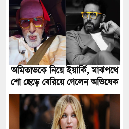
অমিতাভকে নিয়ে ইয়ার্কি, মাঝপথে
শো ছেড়ে বেরিয়ে গেলেন অভিষেক