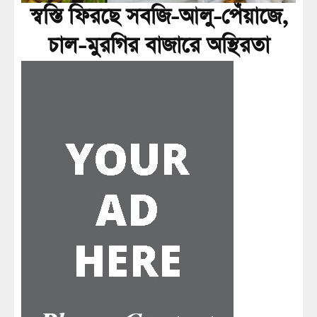
স্বস্তি ফিরছে সবজি-আলু-পেঁয়াজে,
চাল-মুরগির বাজারে অস্থিরতা