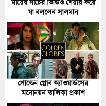
মায়ের নাচের ভিডিও শেয়ার করে
যা বললেন সালমান
গোল্ডেন গ্লোব অ্যাওয়ার্ডসের
মনোনয়ন তালিকা প্রকাশ