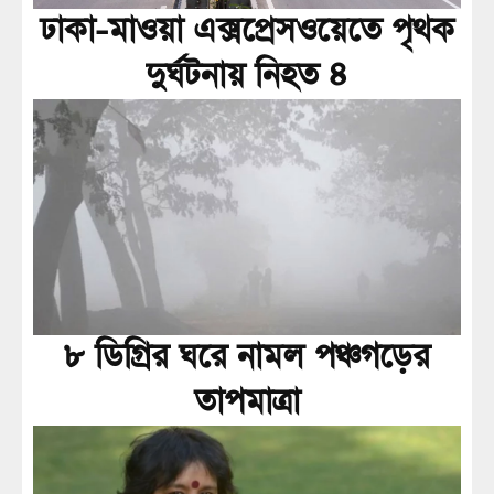
ঢাকা-মাওয়া এক্সপ্রেসওয়েতে পৃথক
দুর্ঘটনায় নিহত ৪
৮ ডিগ্রির ঘরে নামল পঞ্চগড়ের
তাপমাত্রা