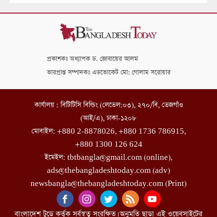
প্রকাশকঃ অধ্যাপক ড. জোবায়ের আলম
ভারপ্রাপ্ত সম্পাদকঃ এডভোকেট মো: গোলাম সরোয়ার
কার্যালয় : বিটিটিসি বিল্ডিং (লেভেল:০৩), ২৭০/বি, তেজগাঁও
(আই/এ), ঢাকা-১২০৮
মোবাইল: +880 2-8878026, +880 1736 786915,
+880 1300 126 624
ইমেইল: tbtbangla@gmail.com (online),
ads@thebangladeshtoday.com (adv)
newsbangla@thebangladeshtoday.com (Print)
বাংলাদেশ টুডে কর্তৃক সর্বস্বত্ব সংরক্ষিত। অনুমতি ছাড়া এই ওয়েবসাইটের