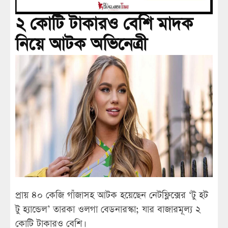
২ কোটি টাকারও বেশি মাদক
নিয়ে আটক অভিনেত্রী
প্রায় ৪০ কেজি গাঁজাসহ আটক হয়েছেন নেটফ্লিক্সের ‘টু হট
টু হ্যান্ডেল’ তারকা ওলগা বেডনারস্কা; যার বাজারমূল্য ২
কোটি টাকারও বেশি।