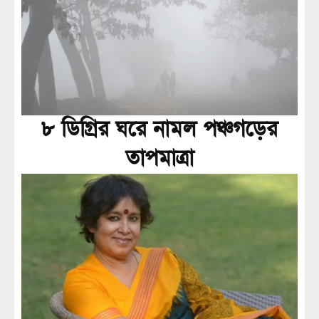
৮ ডিগ্রির ঘরে নামল পঞ্চগড়ের
তাপমাত্রা