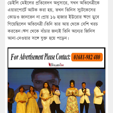
ডেইলি মেইলের প্রতিবেদন ‍অনুসারে, যখন অভিনেত্রীকে
এয়ারপোর্টে আটক করা হয়, তখন তিনিস স্যুটকেসের
কোডও জানতেন না। প্রায় ১৬ হাজার ইউরোর ঋণে ডুবে
গিয়েছিলেন অভিনেত্রী। তিনি তার আয় থেকে বেশি খরচ
করতেন। ঋণ থেকে বাঁচার জন্যই তিনি অন্যের জিনিস
আনা-নেওয়ার সঙ্গে যুক্ত হয়ে পড়েন।