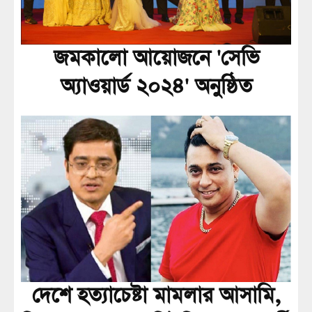
জমকালো আয়োজনে 'সেভি
অ্যাওয়ার্ড ২০২৪' অনুষ্ঠিত
দেশে হত্যাচেষ্টা মামলার আসামি,