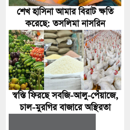
শেখ হাসিনা আমার বিরাট ক্ষতি
করেছে: তসলিমা নাসরিন
স্বস্তি ফিরছে সবজি-আলু-পেঁয়াজে,
চাল-মুরগির বাজারে অস্থিরতা