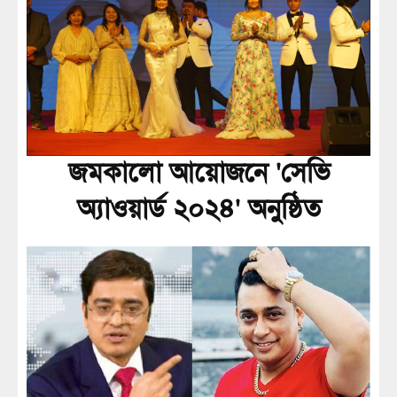
জমকালো আয়োজনে 'সেভি
অ্যাওয়ার্ড ২০২৪' অনুষ্ঠিত