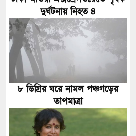
দুর্ঘটনায় নিহত ৪
৮ ডিগ্রির ঘরে নামল পঞ্চগড়ের
তাপমাত্রা