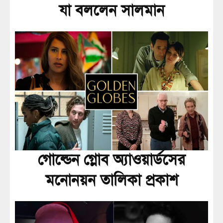
যা বললেন সালমান
গোল্ডেন গ্লোব অ্যাওয়ার্ডসের
মনোনয়ন তালিকা প্রকাশ