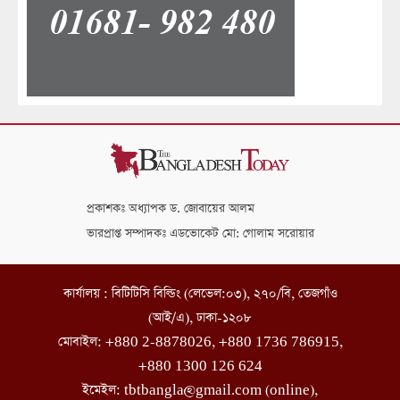
প্রকাশকঃ অধ্যাপক ড. জোবায়ের আলম
ভারপ্রাপ্ত সম্পাদকঃ এডভোকেট মো: গোলাম সরোয়ার
কার্যালয় : বিটিটিসি বিল্ডিং (লেভেল:০৩), ২৭০/বি, তেজগাঁও
(আই/এ), ঢাকা-১২০৮
মোবাইল: +880 2-8878026, +880 1736 786915,
+880 1300 126 624
ইমেইল: tbtbangla@gmail.com (online),