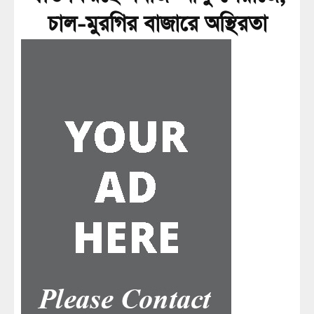
চাল-মুরগির বাজারে অস্থিরতা