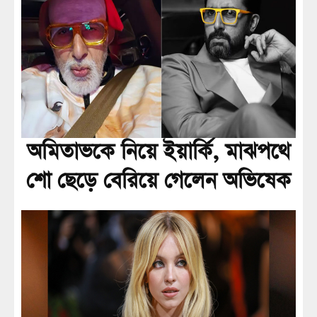
অমিতাভকে নিয়ে ইয়ার্কি, মাঝপথে
শো ছেড়ে বেরিয়ে গেলেন অভিষেক