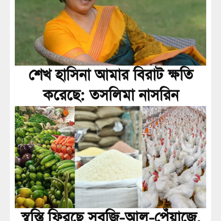
শেখ হাসিনা আমার বিরাট ক্ষতি
করেছে: তসলিমা নাসরিন
স্বস্তি ফিরছে সবজি-আলু-পেঁয়াজে,