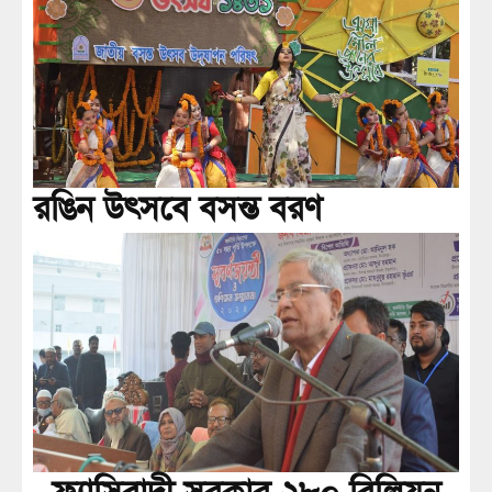
রঙিন উৎসবে বসন্ত বরণ