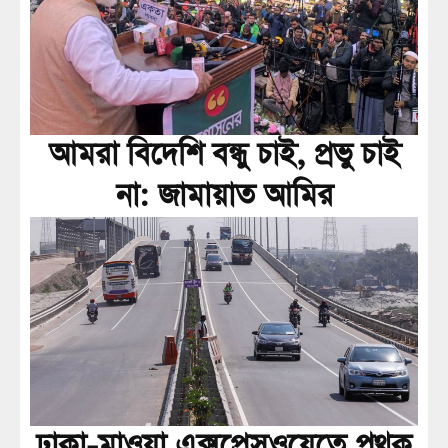
আমরা বিদেশি বন্ধু চাই, প্রভু চাই
না: জামায়াত আমির
ঢাকা-মাওয়া এক্সপ্রেসওয়েতে পৃথক