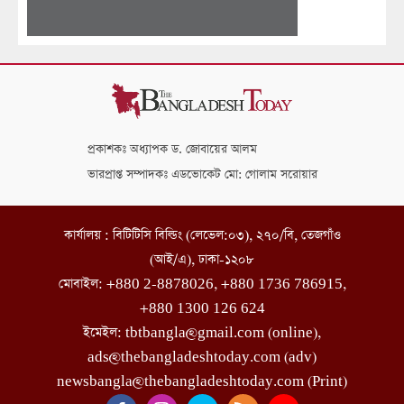
প্রকাশকঃ অধ্যাপক ড. জোবায়ের আলম
ভারপ্রাপ্ত সম্পাদকঃ এডভোকেট মো: গোলাম সরোয়ার
কার্যালয় : বিটিটিসি বিল্ডিং (লেভেল:০৩), ২৭০/বি, তেজগাঁও
(আই/এ), ঢাকা-১২০৮
মোবাইল: +880 2-8878026, +880 1736 786915,
+880 1300 126 624
ইমেইল: tbtbangla@gmail.com (online),
ads@thebangladeshtoday.com (adv)
newsbangla@thebangladeshtoday.com (Print)