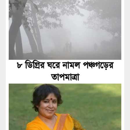
৮ ডিগ্রির ঘরে নামল পঞ্চগড়ের
তাপমাত্রা