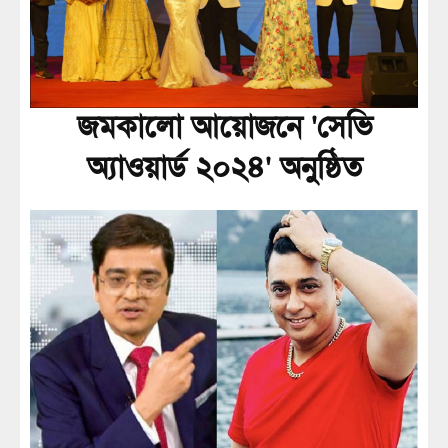
জমকালো আয়োজনে 'সেভি
অ্যাওয়ার্ড ২০২৪' অনুষ্ঠিত