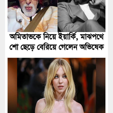
অমিতাভকে নিয়ে ইয়ার্কি, মাঝপথে
শো ছেড়ে বেরিয়ে গেলেন অভিষেক