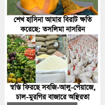
শেখ হাসিনা আমার বিরাট ক্ষতি
করেছে: তসলিমা নাসরিন
স্বস্তি ফিরছে সবজি-আলু-পেঁয়াজে,
চাল-মুরগির বাজারে অস্থিরতা